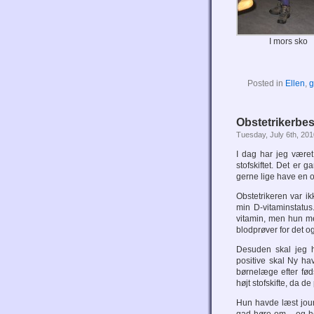
I mors sko
Posted in
Ellen
,
g
Obstetrikerbe
Tuesday, July 6th, 201
I dag har jeg være
stofskiftet. Det er 
gerne lige have en ob
Obstetrikeren var i
min D-vitaminstatus
vitamin, men hun men
blodprøver for det o
Desuden skal jeg 
positive skal Ny ha
børnelæge efter fød
højt stofskifte, da 
Hun havde læst jour