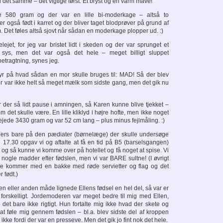
 det samme – det vigtige først: Et bryst og en varm mave!
 580 gram og der var en lille bi-moderkage – altså to
r også født i karret og der bliver taget blodprøver på grund af
. Det føles altså sjovt når sådan en moderkage plopper ud. :)
ejet, for jeg var bristet lidt i skeden og der var sprunget et
 sys, men det var også det hele – meget billigt sluppet
betragtning, synes jeg.
yr på hvad sådan en mor skulle bruges til: MAD! Så der blev
 Der var ikke helt så meget mælk som sidste gang, men det gik nu
ar der så lidt pause i amningen, så Karen kunne blive tjekket –
m det skulle være. En lille kliklyd i højre hofte, men ikke noget
jede 3430 gram og var 52 cm lang – plus minus fejlmåling. :)
llers bare på den pædiater (børnelæge) der skulle undersøge
17.30 opgav vi og aftalte at få en tid på B5 (barselsgangen)
 – og så kunne vi komme over på hotellet og få noget at spise. Vi
 nogle madder efter fødslen, men vi var BARE sultne! (I øvrigt
t de kommer med en bakke med røde servietter og flag og det
r født.)
n eller anden måde lignede Ellens fødsel en hel del, så var er
forskelligt. Jordemoderen var meget bedre til mig med Ellen,
det bare ikke rigtigt. Hun fortalte mig ikke hvad der skete og
at føle mig gennem fødslen – bl.a. blev sidste del af kroppen
g ikke fordi der var en presseve. Men det gik jo fint nok det hele.