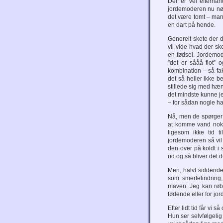
Der er vel efterhå
jordemoderen nu nødt
det være tomt – man 
en dart på hende.
Generelt skete der 
vil vide hvad der sk
en fødsel. Jordemod
”det er sååå flot” 
kombination – så fak
det så heller ikke 
stillede sig med hæ
det mindste kunne j
– for sådan nogle h
Nå, men de spørger m
at komme vand nok i
ligesom ikke tid 
jordemoderen så vil
den over på koldt i 
ud og så bliver det d
Men, halvt siddende 
som smertelindrin
maven. Jeg kan røbe
fødende eller for jo
Efter lidt tid får vi 
Hun ser selvfølgelig