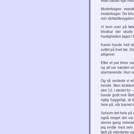
vejet sådan lige med
Moderkagen vejede
moderkager. De blive
min stofskiftesygdom
Vi kom over på fødel
blodkar der skulle
hastigheden taget i 
Karen havde helt st
suttet på livet løs.
alligevel.
Efter et par timer v
og alt var næsten so
alarmerende. Hun ve
Og så ventede vi e
hende. Men klokken 
den 13. i stedet for
havde godt nok fået
rigtig hyggeligt, a
hele på, når barnet e
Selvom det hele på e
også meget der var 
denne gang virkede 
jeg endte med selv 
født på viljestyrke o