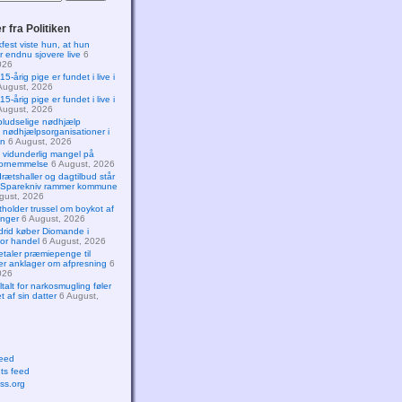
 fra Politiken
est viste hun, at hun
 endnu sjovere live
6
026
 15-årig pige er fundet i live i
August, 2026
 15-årig pige er fundet i live i
August, 2026
ludselige nødhjælp
nødhjælpsorganisationer i
en
6 August, 2026
 vidunderlig mangel på
sfornemmelse
6 August, 2026
drætshaller og dagtilbud står
g: Sparekniv rammer kommune
gust, 2026
tholder trussel om boykot af
inger
6 August, 2026
rid køber Diomande i
tor handel
6 August, 2026
etaler præmiepenge til
er anklager om afpresning
6
026
ltalt for narkosmugling føler
t af sin datter
6 August,
feed
s feed
ss.org