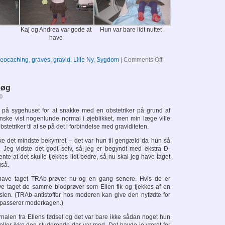
Kaj og Andrea var gode at
Hun var bare lidt nuttet
have
on
eocaching
,
graves
,
gravid
,
Lille Ny
,
Sygdom
|
Comments Off
Endnu
en
tur
søg
på
fødegangen
0
t på sygehuset for at snakke med en obstetriker på grund af
ganske vist nogenlunde normal i øjeblikket, men min læge ville
stetriker til at se på det i forbindelse med graviditeten.
kke det mindste bekymret – det var hun til gengæld da hun så
. Jeg vidste det godt selv, så jeg er begyndt med ekstra D-
te at det skulle tjekkes lidt bedre, så nu skal jeg have taget
gså.
have taget TRAb-prøver nu og en gang senere. Hvis de er
ve taget de samme blodprøver som Ellen fik og tjekkes af en
slen. (TRAb-antistoffer hos moderen kan give den nyfødte for
de passerer moderkagen.)
nalen fra Ellens fødsel og det var bare ikke sådan noget hun