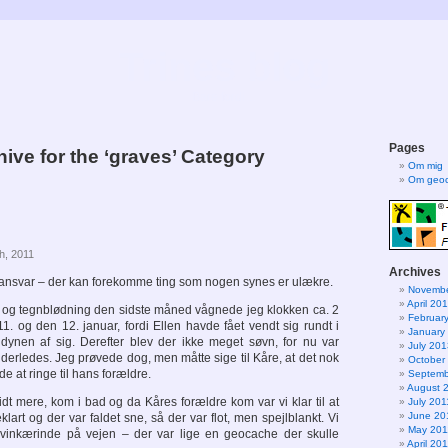
Trines blog
Bare fordi…
Pages
ive for the ‘graves’ Category
Om mig
Om geoc
h, 2011
Archives
ansvar – der kan forekomme ting som nogen synes er ulækre.
Novembe
April 20
r og tegnblødning den sidste måned vågnede jeg klokken ca. 2
Februar
1. og den 12. januar, fordi Ellen havde fået vendt sig rundt i
January
dynen af sig. Derefter blev der ikke meget søvn, for nu var
July 201
derledes. Jeg prøvede dog, men måtte sige til Kåre, at det nok
October
de at ringe til hans forældre.
Septemb
August 
 lidt mere, kom i bad og da Kåres forældre kom var vi klar til at
July 201
June 20
klart og der var faldet sne, så der var flot, men spejlblankt. Vi
May 201
 svinkærinde på vejen – der var lige en geocache der skulle
April 20