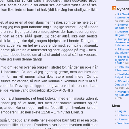
nden omkring 15 cm vand i fødekarret, men desværre bliver
 til at hælde det ud, for enten skal det være fyldt eller så skal
Nyheder
kan ikke føde et barn i et halvfyldt kar. Jeg tror stadigvæk ikke
På Smukf
nærmest er
August, 2
det, at jeg er en af den slags mennesker, som gerne hele tiden
Efterlyst
er og jeg kan godt forholde mig til faglige termer – også under
Ungarn
6 
eren var tilgengæld en omsorgsgiver, der bare roser og siger
Efterlyst
Ungarn
6 
og ”det er bare sååå godt”. Og det er altså ikke den bedste
Trumps p
tisk følte jeg ikke rigtig nogen hjælp/støtte i hende. Det gjorde
chokerede 
bedre at der var en hel ny studerende med, som på et tidspunkt
hele verd
Sikke en
nderne på kanten af fødekarret og bare kiggede på mig – men i
situation
eg pænt bede hende om at stå et andet sted at stå i en vepause
Skoler, i
avde jeg skam denne gang!
til luknin
hårdt
6 Au
ig om jeg vil over på briksen i stedet for, når der nu ikke når
Uefa fas
Fifa-turner
 fødekarret. Ja, det vil jeg egentlig gerne, men det blev der
Real Mad
til – for nu vil ungen altså ikke være med mere. Og da
Leipzig i s
 slukke for vandet, så hun kan komme til kommer hun til at slå
Fifa udb
Jordan eft
stedet for! Prøv lige at ligge der og være ved at presse et barn
August, 2
ejlige, varme vand pludseligt iskoldt – ARGH! :)
Kvinde ti
sig udnytte
og halvt liggende, i et tomt fødekar, med en iltmaske uden ilt
2026
g, føder jeg så et barn, der med det samme kommer op på
Meta
, at det ikke er nogen optimal fødestilling – hverken for den
Log in
rdemoderen! Fødslen skete 12.58 – 1 minut før Ellen. :)
Entries 
Comment
så også fundet ud af at dette her skrigende barn faktisk er en pige.
WordPre
 enormt lille ud, men i Randers bliver barnet hverken målt eller