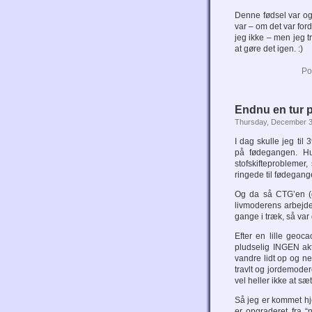
Denne fødsel var og
var – om det var ford
jeg ikke – men jeg tr
at gøre det igen. :)
Po
Endnu en tur 
Thursday, December 3
I dag skulle jeg ti
på fødegangen. Hu
stofskifteproblemer
ringede til fødegang
Og da så CTG’en (de
livmoderens arbejde)
gange i træk, så var 
Efter en lille geoc
pludselig INGEN akt
vandre lidt op og ne
travlt og jordemodere
vel heller ikke at sæ
Så jeg er kommet h
er opgraderet fra “n