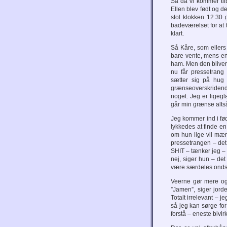
Så da vi kommer tilb
Ellen blev født og de
stol klokken 12.30 
badeværelset for at t
klart.
Så Kåre, som ellers
bare vente, mens en
ham. Men den bliver 
nu får pressetrang
sætter sig på hug 
grænseoverskridende
noget. Jeg er ligeg
går min grænse altså 
Jeg kommer ind i fød
lykkedes at finde en,
om hun lige vil mærk
pressetrangen – det 
SHIT – tænker jeg – 
nej, siger hun – det
være særdeles ondska
Veerne gør mere og 
”Jamen”, siger jor
Totalt irrelevant – 
så jeg kan sørge for 
forstå – eneste bivirk