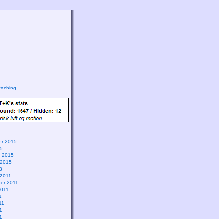
aching
r 2015
15
y 2015
 2015
3
 2011
er 2011
2011
1
11
1
11