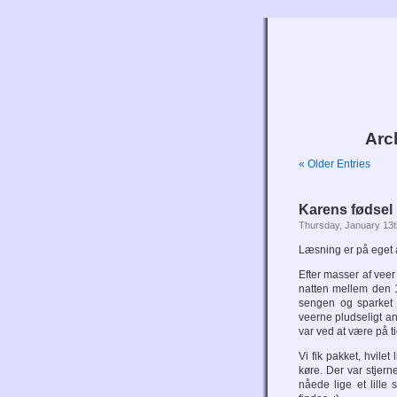
Arch
« Older Entries
Karens fødsel
Thursday, January 13t
Læsning er på eget 
Efter masser af vee
natten mellem den 1
sengen og sparket 
veerne pludseligt an
var ved at være på ti
Vi fik pakket, hvilet
køre. Der var stjerne
nåede lige et lille