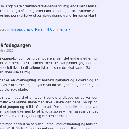
så langt mere grænseoverskridende for mig end Ellens fødsel
i det hele gik så hurtigt eller fordi samarbejdet ikke virkede ved
or lige jeg skal have et par dage denne gang, før jeg er klar til
sted in
graves
,
gravid
,
Karen
|
4 Comments »
på fødegangen
0th, 2010
l 39-ugers-kontrol hos jordemoderen, men det endte med en tur
n var nemli IKKE tilfreds med de symptomer jeg har på
, specielt ikke fordi tallene ikke er som de skal være. Så hun
en, som ville se mig.
t er en overvågning af barnets hjertelyd og aktivitet og af
 viste at barnets hjerterytme var for svingende og for hurtig to
de slet ikke glade.
achingtur (beordret af lægen) vendte vi tilbage og så var der
ivitet – vi kunne simpelthen ikke vække den bette. Så op og
d af gangen og få lidt aftensmad. Der kom lidt liv, men der var
n var lige gået ned for at få lidt at spise – men så svært er det
tte en CTG til. :) Og endelig var den normal!
jem med besked på at møde i ambulatoriet mandag og fødslen
ormal” til “risiko” med børnelæge til stede. Ikke lige det jeg