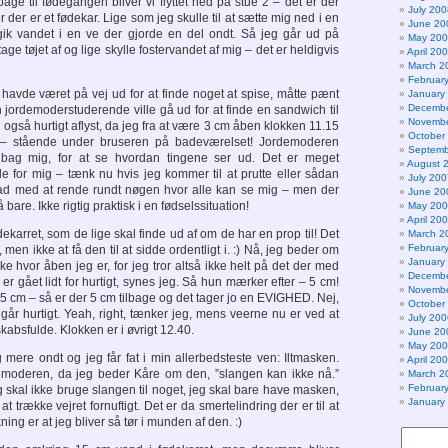
age til fødegangen bliver vi flyttet ned på stue 2 – det er der
July 200
r der er et fødekar. Lige som jeg skulle til at sætte mig ned i en
June 20
gik vandet i en ve der gjorde en del ondt. Så jeg går ud på
May 20
age tøjet af og lige skylle fostervandet af mig – det er heldigvis
April 20
March 2
Februar
 havde været på vej ud for at finde noget at spise, måtte pænt
January
Decembe
 jordemoderstuderende ville gå ud for at finde en sandwich til
Novembe
også hurtigt aflyst, da jeg fra at være 3 cm åben klokken 11.15
October
 – stående under bruseren på badeværelset! Jordemoderen
Septemb
bag mig, for at se hvordan tingene ser ud. Det er meget
August 
 for mig – tænk nu hvis jeg kommer til at prutte eller sådan
July 200
lad med at rende rundt nøgen hvor alle kan se mig – men der
June 20
bare. Ikke rigtig praktisk i en fødselssituation!
May 20
April 20
ekarret, som de lige skal finde ud af om de har en prop til! Det
March 2
Februar
 men ikke at få den til at sidde ordentligt i. :) Nå, jeg beder om
January
e hvor åben jeg er, for jeg tror altså ikke helt på det der med
Decembe
er gået lidt for hurtigt, synes jeg. Så hun mærker efter – 5 cm!
Novembe
5 cm – så er der 5 cm tilbage og det tager jo en EVIGHED. Nej,
October
 går hurtigt. Yeah, right, tænker jeg, mens veerne nu er ved at
July 200
bsfulde. Klokken er i øvrigt 12.40.
June 20
May 20
mere ondt og jeg får fat i min allerbedsteste ven: Iltmasken.
April 20
demoderen, da jeg beder Kåre om den, ”slangen kan ikke nå.”
March 2
Februar
jeg skal ikke bruge slangen til noget, jeg skal bare have masken,
January
at trække vejret fornuftigt. Det er da smertelindring der er til at
ning er at jeg bliver så tør i munden af den. :)