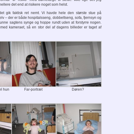
llere det end at risikere noget som helst.
et gik faktisk ret nemt. Vi havde hele den største stue på
lv – der er både hospitalsseng, dobbeltseng, sofa, fjernsyn og
kunne sagtens synge og hoppe rundt uden at forstyrre nogen.
med kameraet, så en stor del af dagens billeder er taget af
el hun
Far-portræt
Døren?