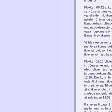
findes. :)
Klokken 06.42 ankom
ca. 40 sekunders var
været siden klokken
næsten 5 timer og 
livmoderhals tilba
undersøgelsen gjorde
også noget mere end 
Barnet blev skønnet 
Vi blev enige om at
mente så kunne det j
ikke var voldsomt kra
ikke selvom jeg havd
Klokken 11.15 bliver
cm. Jeg synes godt n
(det bliver jeg 
jordemoderkonsultat
12.30. Der kom fle
ordentligt – men ikk
forbi på vejen. Til 
at vi ikke endte på
startede nogenlunde
at føde inden 12.59
På vejen tilbage t
mellemrum, og hvor 