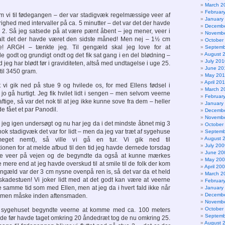
March 2
Februar
 vi til fødegangen – der var stadigvæk regelmæssige veer af
January
ighed med intervaller på ca. 5 minutter – det var det der havde
Decembe
 2. Så jeg satsede på at være pænt åbent – jeg mener, veer i
Novembe
alt det der havde været den sidste måned! Men nej – 1½ cm
October
ge! ARGH – tænkte jeg. Til gengæld skal jeg love for at
Septemb
August 
 godt og grundigt ondt og det fik sat gang i en del blødning –
July 201
jeg har blødt før i graviditeten, altså med undtagelse i uge 25.
June 20
til 3450 gram.
May 20
April 20
 vi gik ned på stue 9 og hvilede os, for med Ellens fødsel i
March 2
o gå hurtigt. Jeg fik hvilet lidt i sengen – men selvom veerne
Februar
ftige, så var det nok til at jeg ikke kunne sove fra dem – heller
January
e fået et par Panodil.
Decembe
Novembe
 jeg igen undersøgt og nu har jeg da i det mindste åbnet mig 3
October
ok stadigvæk det var for lidt – men da jeg var træt af sygehuse
Septemb
August 
meget nemt), så ville vi gå en tur. Vi gik ned til
July 200
ionen for at melde afbud til den tid jeg havde dernede torsdag
June 20
re veer på vejen og de begyndte da også at kunne mærkes
May 20
e mere end at jeg havde overskud til at smile til de folk der kom
April 20
gengæld var der 3 cm nysne ovenpå ren is, så det var da et held
March 2
 skadestuen! Vi joker lidt med at det godt kan være at veerne
Februar
 samme tid som med Ellen, men at jeg da i hvert fald ikke når
January
Decembe
, men måske inden aftensmaden.
Novembe
October
il sygehuset begyndte veerne at komme med ca. 100 meters
Septemb
de før havde taget omkring 20 åndedræt tog de nu omkring 25.
August 