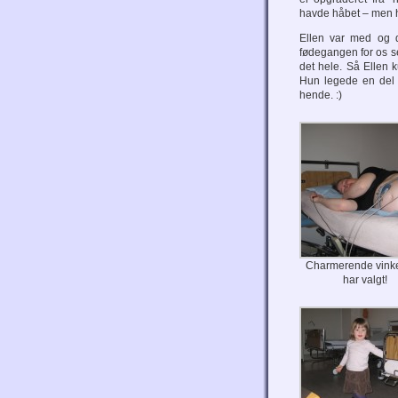
havde håbet – men he
Ellen var med og d
fødegangen for os se
det hele. Så Ellen 
Hun legede en del 
hende. :)
Charmerende vink
har valgt!