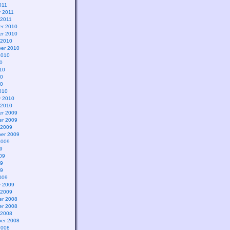
011
y 2011
 2011
r 2010
r 2010
 2010
er 2010
2010
0
10
10
10
010
y 2010
 2010
r 2009
r 2009
 2009
er 2009
2009
9
09
09
09
009
y 2009
 2009
r 2008
r 2008
 2008
er 2008
2008