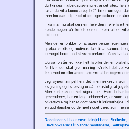
For selvom du har et godt arbejde 20 timer om ug
du tvinges i arbejdsprøvning et andet sted, hvis
for at du ville kunne arbejde 21 timer om ugen de
man har samtidig med at det øger risikoen for stre
Hvis man nu skal gennem hele den mølle hvert fem
sende nogen på førtidspension, som ellers vill
fleksjob.
Men det er jo ikke for at spare penge regeringen v
hjælpe, støtte og motivere folk til at komme tilbag
jo meget bedre end at være parkeret på en livslan
Og så forstår jeg ikke helt hvorfor der er forskel
år. Hvis det skal give mening, så skal det vel væ
ikke med en eller anden arbitrær aldersbegrænsni
Jeg synes simpelthen det menneskesyn som 
lovgivning og lovforslag er så forkastelig, at jeg sle
Men kort kan det vel siges som: Hvis du har bo
generationer, har en lang uddannelse, er sund og 
privatskole og har et godt betalt fuldtidsarbejde i 
en god dansker og dermed noget værd som menn
Regeringen vil begrænse fleksjobbene, Berlinske,
Fleksjob-planer får blandet modtagelse, Berlingsk