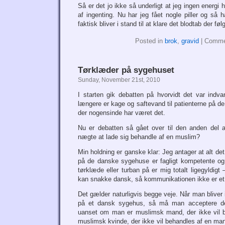
Så er det jo ikke så underligt at jeg ingen energi h
af ingenting. Nu har jeg fået nogle piller og så h
faktisk bliver i stand til at klare det blodtab der fø
Posted in
brok
,
gravid
|
Comme
Tørklæder på sygehuset
Sunday, November 21st, 2010
I starten gik debatten på hvorvidt det var indva
længere er kage og saftevand til patienterne på d
der nogensinde har været det.
Nu er debatten så gået over til den anden del 
nægte at lade sig behandle af en muslim?
Min holdning er ganske klar: Jeg antager at alt de
på de danske sygehuse er fagligt kompetente og
tørklæde eller turban på er mig totalt ligegyldigt
kan snakke dansk, så kommunikationen ikke er et
Det gælder naturligvis begge veje. Når man bliver 
på et dansk sygehus, så må man acceptere de
uanset om man er muslimsk mand, der ikke vil b
muslimsk kvinde, der ikke vil behandles af en mand