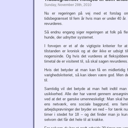
Sunday, November 28th, 2010
Nu er regeringen på vej med et forslag om
tidsbegrænset til fem år hvis man er under 40 år.
revurderes.
Så endnu engang siger regeringen at folk på fl
hunde, der udnytter systemet.
I forvejen er et af de vigtigste kriterier for at
tilstanden er kronisk og at der ikke er udsigt t
nogensinde. Og hvis det vurderes at fleksjobbe
timetal de er visiteret til, så skal sagen revurderes
Hvis det betyder at man kan få en midlertidig 
varighedskriteriet, så kan ideen være god. Men det
til.
Samtidig vil det betyde at man helt indtil man
usikkerhed. Alle der har været gennem ansøgning
ved at det er ganske umenneskeligt: Man skal have
ens netværk, ens sociale baggrund, ens fam
arbejdsprøvninger der bryder en ned – for tænk n
timer i stedet for 18 – og det finder man jo ku
selvom det får det hele til at krakke.