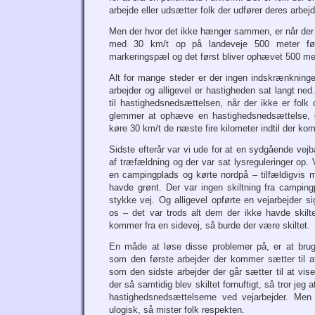
arbejde eller udsætter folk der udfører deres arbejd
Men der hvor det ikke hænger sammen, er når der bl
med 30 km/t op på landeveje 500 meter fø
markeringspæl og det først bliver ophævet 500 me
Alt for mange steder er der ingen indskrænkninge
arbejder og alligevel er hastigheden sat langt ned
til hastighedsnedsættelsen, når der ikke er folk 
glemmer at ophæve en hastighedsnedsættelse, 
køre 30 km/t de næste fire kilometer indtil der ko
Sidste efterår var vi ude for at en sydgående vej
af træfældning og der var sat lysreguleringer op.
en campingplads og kørte nordpå – tilfældigvis
havde grønt. Der var ingen skiltning fra camping
stykke vej. Og alligevel opførte en vejarbejder s
os – det var trods alt dem der ikke havde skil
kommer fra en sidevej, så burde der være skiltet.
En måde at løse disse problemer på, er at bruge 
som den første arbejder der kommer sætter til a
som den sidste arbejder der går sætter til at vis
der så samtidig blev skiltet fornuftigt, så tror jeg a
hastighedsnedsættelserne ved vejarbejder. Me
ulogisk, så mister folk respekten.