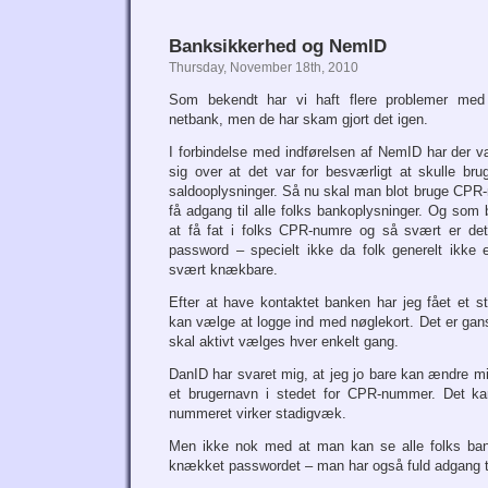
Banksikkerhed og NemID
Thursday, November 18th, 2010
Som bekendt har vi haft flere problemer med
netbank, men de har skam gjort det igen.
I forbindelse med indførelsen af NemID har der v
sig over at det var for besværligt at skulle bru
saldooplysninger. Så nu skal man blot bruge CPR
få adgang til alle folks bankoplysninger. Og som
at få fat i folks CPR-numre og så svært er det
password – specielt ikke da folk generelt ikke e
svært knækbare.
Efter at have kontaktet banken har jeg fået et s
kan vælge at logge ind med nøglekort. Det er gans
skal aktivt vælges hver enkelt gang.
DanID har svaret mig, at jeg jo bare kan ændre m
et brugernavn i stedet for CPR-nummer. Det
nummeret virker stadigvæk.
Men ikke nok med at man kan se alle folks ban
knækket passwordet – man har også fuld adgang ti