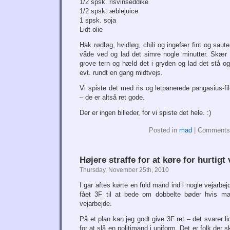
1/2 spsk. risvinseddike
1/2 spsk. æblejuice
1 spsk. soja
Lidt olie
Hak rødløg, hvidløg, chili og ingefær fint og sauter
våde ved og lad det simre nogle minutter. Skær 
grove tern og hæld det i gryden og lad det stå og
evt. rundt en gang midtvejs.
Vi spiste det med ris og letpanerede pangasius-fi
– de er altså ret gode.
Der er ingen billeder, for vi spiste det hele. :)
Posted in
mad
|
Comments
Højere straffe for at køre for hurtigt
Thursday, November 25th, 2010
I gar aftes kørte en fuld mand ind i nogle vejarbe
fået 3F til at bede om dobbelte bøder hvis man
vejarbejde.
På et plan kan jeg godt give 3F ret – det svarer lidt
for at slå en politimand i uniform. Det er folk der 