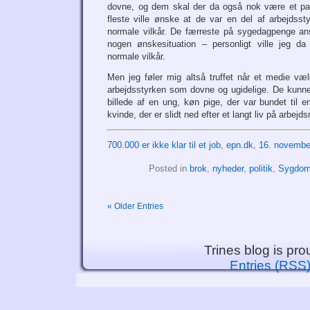
dovne, og dem skal der da også nok være et par
fleste ville ønske at de var en del af arbejdss
normale vilkår. De færreste på sygedagpenge an
nogen ønskesituation – personligt ville jeg da
normale vilkår.
Men jeg føler mig altså truffet når et medie væl
arbejdsstyrken som dovne og ugidelige. De kunne 
billede af en ung, køn pige, der var bundet til e
kvinde, der er slidt ned efter et langt liv på arbejd
700.000 er ikke klar til et job, epn.dk, 16. novemb
Posted in
brok
,
nyheder
,
politik
,
Sygdo
« Older Entries
Trines blog is pr
Entries (RSS