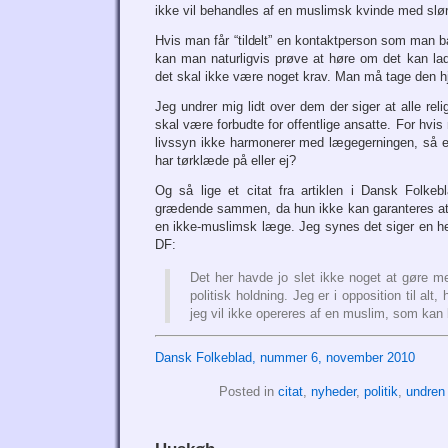
ikke vil behandles af en muslimsk kvinde med slør
Hvis man får “tildelt” en kontaktperson som man
kan man naturligvis prøve at høre om det kan lad
det skal ikke være noget krav. Man må tage den hjæ
Jeg undrer mig lidt over dem der siger at alle rel
skal være forbudte for offentlige ansatte. For hv
livssyn ikke harmonerer med lægegerningen, så e
har tørklæde på eller ej?
Og så lige et citat fra artiklen i Dansk Folkeb
grædende sammen, da hun ikke kan garanteres at h
en ikke-muslimsk læge. Jeg synes det siger en 
DF:
Det her havde jo slet ikke noget at gøre 
politisk holdning. Jeg er i opposition til alt,
jeg vil ikke opereres af en muslim, som kan 
Dansk Folkeblad, nummer 6, november 2010
Posted in
citat
,
nyheder
,
politik
,
undren