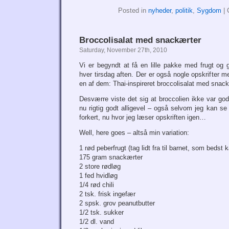
Posted in
nyheder
,
politik
,
Sygdom
|
Broccolisalat med snackærter
Saturday, November 27th, 2010
Vi er begyndt at få en lille pakke med frugt og 
hver tirsdag aften. Der er også nogle opskrifter me
en af dem: Thai-inspireret broccolisalat med snack
Desværre viste det sig at broccolien ikke var g
nu rigtig godt alligevel – også selvom jeg kan se 
forkert, nu hvor jeg læser opskriften igen…
Well, here goes – altså min variation:
1 rød peberfrugt (tag lidt fra til barnet, som bedst k
175 gram snackærter
2 store rødløg
1 fed hvidløg
1/4 rød chili
2 tsk. frisk ingefær
2 spsk. grov peanutbutter
1/2 tsk. sukker
1/2 dl. vand