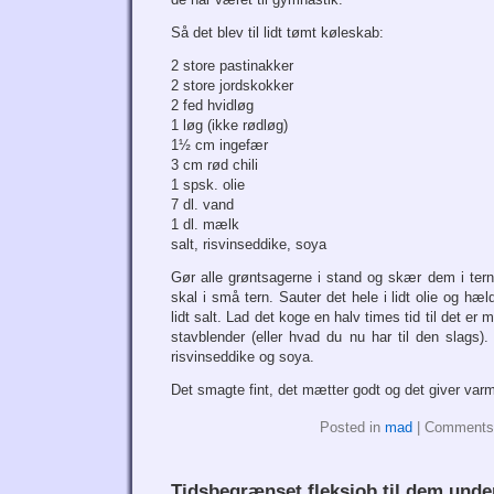
Så det blev til lidt tømt køleskab:
2 store pastinakker
2 store jordskokker
2 fed hvidløg
1 løg (ikke rødløg)
1½ cm ingefær
3 cm rød chili
1 spsk. olie
7 dl. vand
1 dl. mælk
salt, risvinseddike, soya
Gør alle grøntsagerne i stand og skær dem i tern,
skal i små tern. Sauter det hele i lidt olie og 
lidt salt. Lad det koge en halv times tid til det er
stavblender (eller hvad du nu har til den slags)
risvinseddike og soya.
Det smagte fint, det mætter godt og det giver varm
Posted in
mad
|
Comments
Tidsbegrænset fleksjob til dem unde