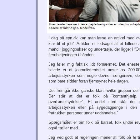
I dag på epn.dk kan man læse en artikel med ove
klar til et job”. Artiklen er ledsaget af et bille
mand i joggingbukser og undertrøje, der ligger i “On
fjernbetjeningen i hånden.
Jeg føler mig faktisk lidt fornærmet. Det enest
billede er at journalisten/sitet anser os 700.
arbejdsstyrken som nogle dovne hængerøve, der
som bare sidder foran fjernsynet hele dagen.
Det fremgår ikke ganske klart hvilke grupper der 
Der står at det er folk på “kontanthjælp, 
overførselsydelser”. Et andet sted står der 
arbejdsstyrken eller på sygedagpenge i den a
fratrukket personer under uddannelse.”
Spørgsmålet er om folk på barsel, folk under reva
også tæller med.
Jeg ved godt at regeringen mener at folk på ført