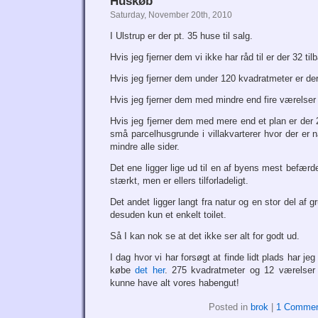
Huskøb
Saturday, November 20th, 2010
I Ulstrup er der pt. 35 huse til salg.
Hvis jeg fjerner dem vi ikke har råd til er der 32 til
Hvis jeg fjerner dem under 120 kvadratmeter er der
Hvis jeg fjerner dem med mindre end fire værelser e
Hvis jeg fjerner dem med mere end et plan er der 2
små parcelhusgrunde i villakvarterer hvor der er 
mindre alle sider.
Det ene ligger lige ud til en af byens mest befærde
stærkt, men er ellers tilforladeligt.
Det andet ligger langt fra natur og en stor del af g
desuden kun et enkelt toilet.
Så I kan nok se at det ikke ser alt for godt ud.
I dag hvor vi har forsøgt at finde lidt plads har je
købe
det her
. 275 kvadratmeter og 12 værelser
kunne have alt vores habengut!
Posted in
brok
|
1 Commen