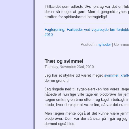
I tilfældet som udløste 3Fs forslag var det en fuld
der er så meget at gøre. Men til gengæld synes
straffen for spirituskørsel betragteligt!
Fagforening: Fartbøder ved vejarbejde bør fordobl
2010
Posted in
nyheder
|
Comment
Træt og svimmel
Tuesday, November 23rd, 2010
Jeg har et stykke tid været meget
svimmel, kraft
der en grund til.
Jeg ringede ned til sygeplejersken hos vores læge
håbede at hun lige ville tage en blodprøve for jer
lægen omkring en time efter – og taget i betragtnin
stede, hvor de plejer at være fire, så var det nu me
Men lægen mente også at det kunne være jernm
blodprøver. Dem var der så svar på i går og jeg 
dermed også blod.