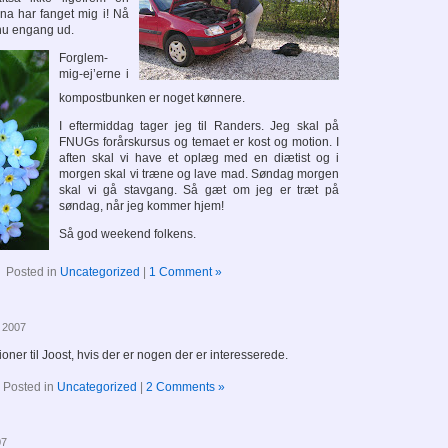
ina har fanget mig i! Nå
 nu engang ud.
Forglem-
mig-ej’erne i
kompostbunken er noget kønnere.
I eftermiddag tager jeg til Randers. Jeg skal på
FNUGs forårskursus og temaet er kost og motion. I
aften skal vi have et oplæg med en diætist og i
morgen skal vi træne og lave mad. Søndag morgen
skal vi gå stavgang. Så gæt om jeg er træt på
søndag, når jeg kommer hjem!
Så god weekend folkens.
Posted in
Uncategorized
|
1 Comment »
, 2007
ioner til Joost, hvis der er nogen der er interesserede.
Posted in
Uncategorized
|
2 Comments »
07