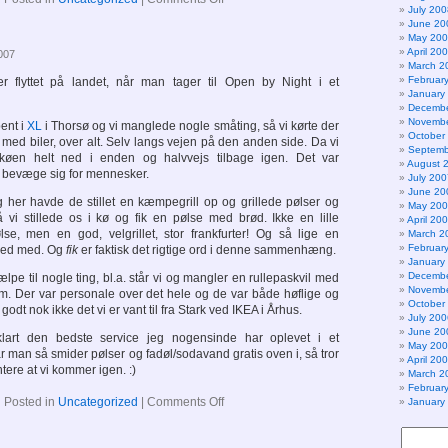
July 200
June 20
May 20
April 20
2007
March 2
Februar
flyttet på landet, når man tager til Open by Night i et
January
Decembe
Novembe
bent i
XL
i Thorsø og vi manglede nogle småting, så vi kørte der
October
med biler, over alt. Selv langs vejen på den anden side. Da vi
Septemb
køen helt ned i enden og halvvejs tilbage igen. Det var
August 
at bevæge sig for mennesker.
July 200
June 20
g her havde de stillet en kæmpegrill op og grillede pølser og
May 20
Så vi stillede os i kø og fik en pølse med brød. Ikke en lille
April 20
se, men en god, velgrillet, stor frankfurter! Og så lige en
March 2
Februar
 ned med. Og
fik
er faktisk det rigtige ord i denne sammenhæng.
January
Decembe
ælpe til nogle ting, bl.a. står vi og mangler en rullepaskvil med
Novembe
. Der var personale over det hele og de var både høflige og
October
dt nok ikke det vi er vant til fra Stark ved IKEA i Århus.
July 200
June 20
klart den bedste service jeg nogensinde har oplevet i et
May 20
 man så smider pølser og fadøl/sodavand gratis oven i, så tror
April 20
tere at vi kommer igen. :)
March 2
Februar
on
Posted in
Uncategorized
|
Comments Off
January