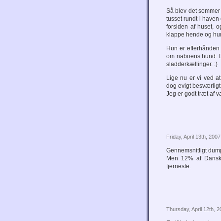
Så blev det sommer
tusset rundt i haven
forsiden af huset, 
klappe hende og hun
Hun er efterhånden 
om naboens hund. D
sladderkællinger. :)
Lige nu er vi ved a
dog evigt besværligt.
Jeg er godt træt af
Friday, April 13th, 2007
Gennemsnitligt dump
Men 12% af Dansk 
fjerneste.
Thursday, April 12th, 