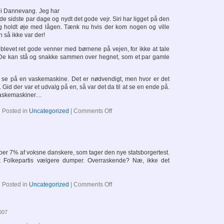
 i Dannevang. Jeg har
 de sidste par dage og nydt det gode vejr. Siri har ligget på den
og holdt øje med lågen. Tænk nu hvis der kom nogen og ville
 så ikke var der!
blevet ret gode venner med børnene på vejen, for ikke at tale
e kan stå og snakke sammen over hegnet, som et par gamle
t se på en vaskemaskine. Det er nødvendigt, men hvor er det
 Gid der var et udvalg på en, så var det da til at se en ende på.
 vaskemaskiner…
on
Posted in
Uncategorized
|
Comments Off
er 7% af voksne danskere, som tager den nye statsborgertest.
Folkepartis vælgere dumper. Overraskende? Næ, ikke det
on
Posted in
Uncategorized
|
Comments Off
2007