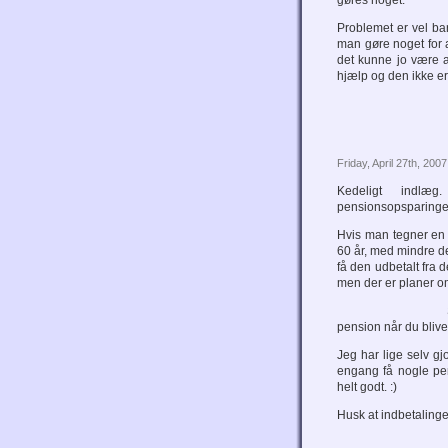
gøres noget.
Problemet er vel bare
man gøre noget for a
det kunne jo være a
hjælp og den ikke e
Friday, April 27th, 2007
Kedeligt indlæ
pensionsopsparinger 
Hvis man tegner en 
60 år, med mindre d
få den udbetalt fra 
men der er planer o
pension når du blive
Jeg har lige selv gjo
engang få nogle pe
helt godt. :)
Husk at indbetaling