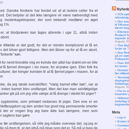
007
Nyheder
d: Danske forskere har fundet ud af at isolere celler fra et
FCN sælg
lod. Det betyder at det ikke længere vil være nødvendigt med
rekordsalg
 og moderkagebiopsier, der som bekendt medfører en øget
Den sve
ing 1%.
til VM-arr
blevet beg
Efterret
er, at blodprøven kan tages allerede i uge 11, altså inden
Rusland f
 abort.
kaprede d
August, 2
e tilfælde er det godt, for det er mindre kompliceret at få en
Tine Bryl
fucke op
7
s det bliver gjort tidligere. Men det åbner op for at få en abort,
Noa Red
“forkerte” køn.
på en stør
Folkeparti
for nemt forestille mig en kvinde der altid har drømt om en lille
Over 400
for revner
 få fjernet drengen i sin mave, for at prøve igen. Eller folk fra
Domstol 
urer, der tvinger kvinden til at få fjernet pigen i maven, for at
fire milliar
or.
Tennisst
dopingtest
forklaringe
ke, da jeg læste overskriften: “Vælg barnet efter køn”, var at
August, 2
 inden barnet blev undfanget. Men det kan man selvfølgelige
Fra nu a
anker gik på om jeg ville vælge at få drenge i stedet for piger?
hinanden
Velkomm
e sygdomme, som primært nedarves til piger. Den ene er en
nederlag t
bagmanden
tofskiftesygdom og den anden har givet mig permanente smerter
at der er nogen ting jeg bare ikke kan længere, men som
Meta
r sagtens kan gøre.
Log in
Entries 
e før undfangelsen, så ville jeg måske overveje det, og jeg er
Comment
ille nå frem til, at det altså må blive som det er. Så må vi tage de