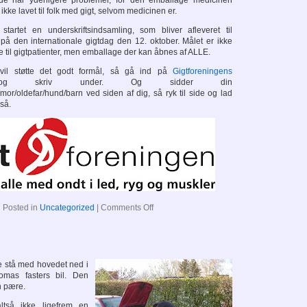
 de har yderligere problemer, for den emballage medicinen
ikke lavet til folk med gigt, selvom medicinen er.
startet en underskriftsindsamling, som bliver afleveret til
 på den internationale gigtdag den 12. oktober. Målet er ikke
 til gigtpatienter, men emballage der kan åbnes af ALLE.
il støtte det godt formål, så gå ind på
Gigtforeningens
skriv under. Og sidder din
or/oldefar/hund/barn ved siden af dig, så ryk til side og lad
så.
on
Posted in
Uncategorized
|
Comments Off
e stå med hovedet ned i
mas fasters bil. Den
n pære.
tså ikke ligefrem en