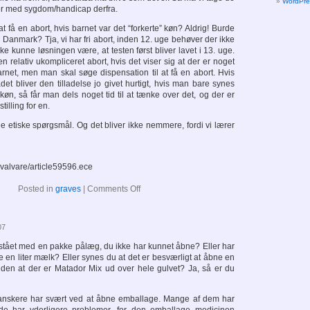
WordPre
er med sygdom/handicap derfra.
t få en abort, hvis barnet var det “forkerte” køn? Aldrig! Burde
 i Danmark? Tja, vi har fri abort, inden 12. uge behøver der ikke
 kunne løsningen være, at testen først bliver lavet i 13. uge.
l en relativ ukompliceret abort, hvis det viser sig at der er noget
arnet, men man skal søge dispensation til at få en abort. Hvis
et bliver den tilladelse jo givet hurtigt, hvis man bare synes
” køn, så får man dels noget tid til at tænke over det, og der er
tilling for en.
e etiske spørgsmål. Og det bliver ikke nemmere, fordi vi lærer
p_valvare/article59596.ece
on
Posted in
graves
|
Comments Off
07
tået med en pakke pålæg, du ikke har kunnet åbne? Eller har
 en liter mælk? Eller synes du at det er besværligt at åbne en
den at der er Matador Mix ud over hele gulvet? Ja, så er du
nskere har svært ved at åbne emballage. Mange af dem har