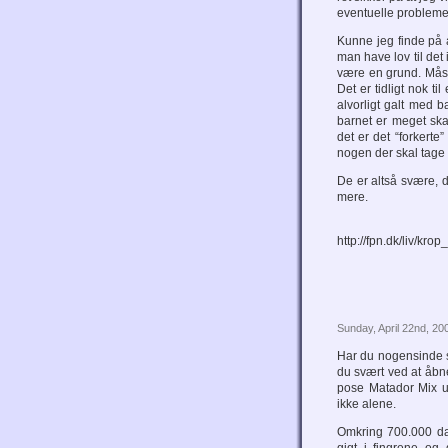
eventuelle problem
Kunne jeg finde på a
man have lov til det
være en grund. Måske
Det er tidligt nok ti
alvorligt galt med b
barnet er meget skad
det er det “forkerte
nogen der skal tage s
De er altså svære, d
mere.
http://fpn.dk/liv/kro
Sunday, April 22nd, 20
Har du nogensinde s
du svært ved at åbne
pose Matador Mix u
ikke alene.
Omkring 700.000 da