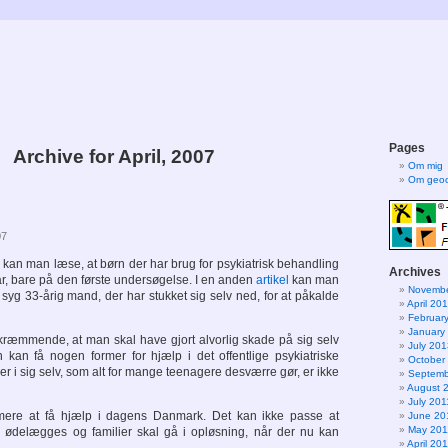
Trines blog
Bare fordi…
Pages
Archive for April, 2007
Om mig
Om geoc
07
kan man læse, at børn der har brug for psykiatrisk behandling
Archives
t år, bare på den første undersøgelse. I en anden
artikel
kan man
Novembe
syg 33-årig mand, der har stukket sig selv ned, for at påkalde
April 20
Februar
January
kræmmende, at man skal have gjort alvorlig skade på sig selv
July 201
n kan få nogen former for hjælp i det offentlige psykiatriske
October
r i sig selv, som alt for mange teenagere desværre gør, er ikke
Septemb
August 
July 201
ere at få hjælp i dagens Danmark. Det kan ikke passe at
June 20
May 201
l ødelægges og familier skal gå i opløsning, når der nu kan
April 20