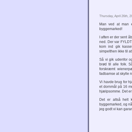
Thursday, April 26th, 
Man ved at man er 
byggemarked!
I aften er der sent å
ned. Der var FYLDT 
kom ind gik kasse
simpelthen ikke til 
Så vi gik udenfor o
brød til alle folk. 
forskræmt wienerpøl
fadbamse at skylle
Vi havde brug for hj
et dornmål på 16 mm
hjælpsomme. Det er go
Det er altså helt 
byggemarked, og når
jeg godt vi kan garan