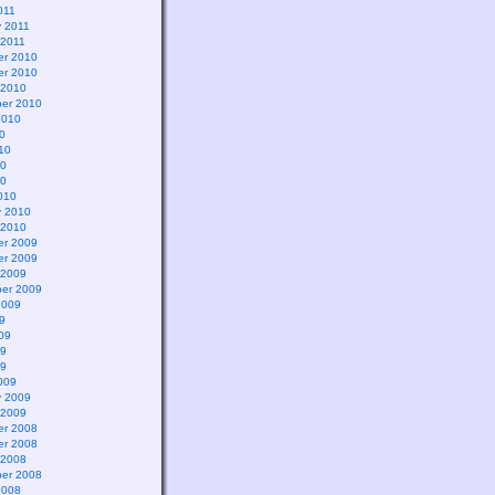
011
y 2011
 2011
r 2010
r 2010
 2010
er 2010
2010
0
10
10
10
010
y 2010
 2010
r 2009
r 2009
 2009
er 2009
2009
9
09
09
09
009
y 2009
 2009
r 2008
r 2008
 2008
er 2008
2008