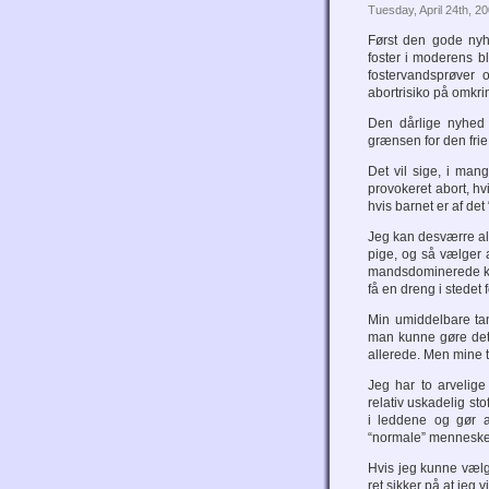
Tuesday, April 24th, 2
Først den gode nyhe
foster i moderens b
fostervandsprøver
abortrisiko på omkr
Den dårlige nyhed 
grænsen for den frie
Det vil sige, i mang
provokeret abort, hvi
hvis barnet er af det 
Jeg kan desværre alt 
pige, og så vælger at
mandsdominerede kult
få en dreng i stedet f
Min umiddelbare tan
man kunne gøre det
allerede. Men mine t
Jeg har to arvelig
relativ uskadelig s
i leddene og gør 
“normale” menneske
Hvis jeg kunne vælg
ret sikker på at jeg v