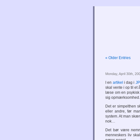
« Older Entries
Monday, April 30th, 20
I en
artikel
i dag i
JP
skal vente i op til e
læse om en psykisk 
sig opmærksomhed.
Det er simpelthen s
eller andre, før ma
system. At man skære
nok…
Det bør være nemm
menneskers liv ska