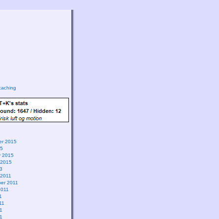
aching
r 2015
15
y 2015
 2015
3
 2011
er 2011
2011
1
11
1
11