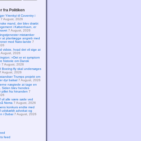
 fra Politiken
er Yirenkyi til Coventry i
7 August, 2026
nske mand, der blev dræbt
angement i København, er
ravet
7 August, 2026
ningstjenester mistænker
or at planlægge angreb med
roner mod Nato-lande
7
026
d vidste, hvad det vil sige at
 August, 2026
ington: »Det er et symptom
re historie om Dansk
«
7 August, 2026
 Boeing-fly skal undersøges
7 August, 2026
standser Trumps projekt om
der dyr balsal
7 August, 2026
jerne nægtede at tage en
. Siden blev hendes
r pillet fra hinanden
7
026
f vil alle være søde ved
 på Noma
7 August, 2026
ens konkurs endte med
il udskældt advokat og
 i Dubai
7 August, 2026
feed
s feed