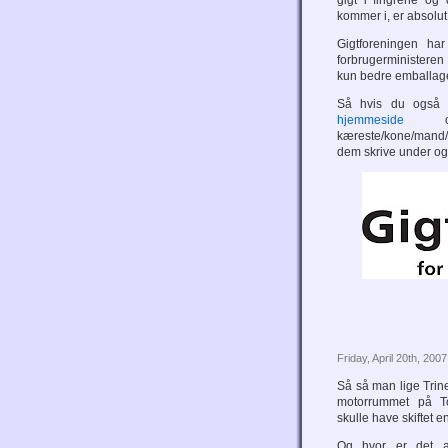
gigt i fingrene og
kommer i, er absolut 
Gigtforeningen har 
forbrugerministeren
kun bedre emballage
Så hvis du også v
hjemmeside
og 
kæreste/kone/mand/m
dem skrive under og
Friday, April 20th, 2007
Så så man lige Trin
motorrummet på To
skulle have skiftet e
Og hvor er det al