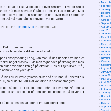
March 2
Februar
, at flertallet ikke vil betale det over skatterne. Hvorfor skulle
January
ndre, når man selv kan få råd til en ekstra flaske rødvin? Men
Decembe
t man selv endte i en situation en dag, hvor man fik brug for
Novembe
r der. Så må man håbe at rødvinen var det værd.
October
Septemb
on
Posted in
Uncategorized
|
Comments Off
August 
July 201
June 20
May 20
April 20
March 2
g. Det handler om
Februar
og så bliver det vist ikke mere kedeligt.
January
Decembe
pensionsopsparing i dag, kan man få den udbetalt fra man er
Novembe
October
er sker noget drastisk. Hvis man tegner den på tirsdag kan man
Septemb
den alder hvor man kan gå på efterløn. Den er i øjeblikket 62 år,
August 
m at hæve den yderligere.
July 200
June 20
Så hvis du vil være (relativt) sikker på at kunne få udbetalt din
May 20
r 60, så er det
NU
du skal kontakte din pensionsrådgiver.
April 20
March 2
rt det, så jeg er sikret lidt penge når jeg bliver 60. Når jeg så
Februar
nge jeg kan sætte ind på pensionsopsparingen, så bliver det
January
Decembe
Novembe
er på pensionsopsparinger er fradragsberettigede.
October
Septemb
August 
on
Posted in
Uncategorized
|
Comments Off