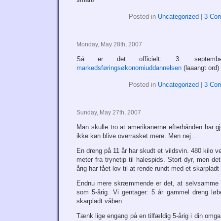
Posted in
Uncategorized
|
3 Co
Monday, May 28th, 2007
Så er det officielt: 3. septemb
markedsføringsøkonomiuddannelsen
(laaangt ord)
Posted in
Uncategorized
|
3 Co
Sunday, May 27th, 2007
Man skulle tro at amerikanerne efterhånden har g
ikke kan blive overrasket mere. Men nej…
En dreng på 11 år har skudt et vildsvin. 480 kilo v
meter fra trynetip til halespids. Stort dyr, men 
årig har fået lov til at rende rundt med et skarplad
Endnu mere skræmmende er det, at selvsamme dr
som 5-årig. Vi gentager: 5 år gammel dreng løb
skarpladt våben.
Tænk lige engang på en tilfældig 5-årig i din omgang