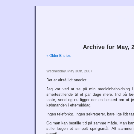
Tri
Archive for May, 
« Older Entries
Wednesday, May 30th, 2007
Det er altså lidt snedigt.
Jeg var ved at se på min medicinbeholdning i
smertestillende til et par dage mere. Ind på l
taste, send og nu ligger der en besked om at j
købmanden i eftermiddag.
Ingen telefonkø, ingen sekretærer, bare lige lidt ta
Og man kan bestille tid på samme måde. Man kan f
stille lægen et simpelt spørgsmål. Alt sammen 
smart!