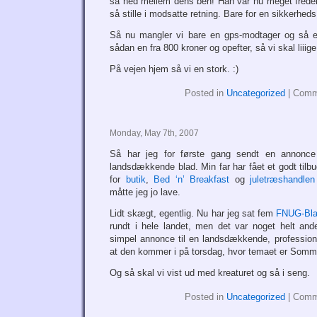
så ned mellem dens ben! Han var nu meget fredelig
så stille i modsatte retning. Bare for en sikkerheds
Så nu mangler vi bare en gps-modtager og så er
sådan en fra 800 kroner og opefter, så vi skal liii
På vejen hjem så vi en stork. :)
Posted in
Uncategorized
|
Comm
Monday, May 7th, 2007
Så har jeg for første gang sendt en annonce 
landsdækkende blad. Min far har fået et godt tilb
for
butik
,
Bed ‘n’ Breakfast
og
juletræshandlen
måtte jeg jo lave.
Lidt skægt, egentlig. Nu har jeg sat fem
FNUG-Bl
rundt i hele landet, men det var noget helt ande
simpel annonce til en landsdækkende, professione
at den kommer i på torsdag, hvor temaet er Somm
Og så skal vi vist ud med kreaturet og så i seng.
Posted in
Uncategorized
|
Comm