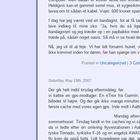
Heldigvis kan et gammel seriel mus, et sygesikri
laves om til sådan et kabel. Vupti: 600 kroner spar
I dag har jeg været ved en bandagist, for at få tag
lave indlæg til mine sko. “Ja, hvis du så lige
bandagisten og jeg træder op i en papbakke med o
træde på, sådan noget oasis. Så må vi se hvad de
Nå, jeg vil til at feje. Vi har lidt forsømt huset, 
ikke kommet inden for døren, før han spørge om v
Posted in
Uncategorized
|
3 Co
Saturday, May 19th, 2007
Der gik helt indtil tirsdag eftermiddag, før
vi købte en gps-modtager. En eTrex fra Garmin,
billedet til højre. Og der gik ikke mange minutter
første cache med vores egen gps. Inde midt i Aalb
Mandag aften 
sommerhuset. Tirsdag fandt vi tre caches og vi s
da vi ledte efter en omkring flyvestationen i A
tyske Tornado, tyrkiske F-16 og en engelsk AWA
fly kom da også forbi. Lidt hyggeligere var det, a