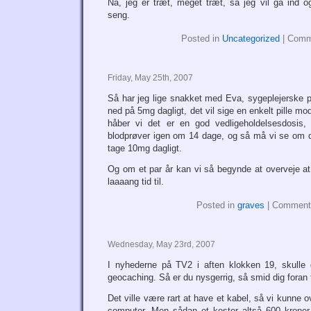
Nå, jeg er træt, meget træt, så jeg vil gå ind 
seng.
Posted in
Uncategorized
|
Comm
Friday, May 25th, 2007
Så har jeg lige snakket med Eva, sygeplejerske p
ned på 5mg dagligt, det vil sige en enkelt pille m
håber vi det er en god vedligeholdelsesdosis
blodprøver igen om 14 dage, og så må vi se om de
tage 10mg dagligt.
Og om et par år kan vi så begynde at overveje at
laaaang tid til.
Posted in
graves
|
Comment
Wednesday, May 23rd, 2007
I nyhederne på TV2 i aften klokken 19, skull
geocaching. Så er du nysgerrig, så smid dig foran
Det ville være rart at have et kabel, så vi kunne 
computer. Men sådan et koster altså 600 kroner