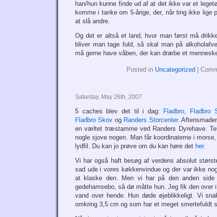
han/hun kunne finde ud af at det ikke var et legetø
komme i tanke om 5-årige, der, når ting ikke lige
at slå andre.
Og det er altså et land, hvor man først må drikk
bliver man tage fuld, så skal man på alkoholafv
må gerne have våben, der kan dræbe et mennes
Posted in
Uncategorized
|
Comm
Saturday, May 26th, 2007
5 caches blev det til i dag:
Fladbro
,
Fladbro 
Fladbro Skov
og
Randers Storcenter
. Aftensmaden
en væltet træstamme ved Randers Dyrehave. Tele
nogle sjove nogen. Man får koordinaterne i morse, 
lydfil. Du kan jo prøve om du kan høre det
her
.
Vi har også haft besøg af verdens absolut stør
sad ude i vores køkkenvindue og der var ikke noge
at klaske den. Men vi har på den anden side he
gedehamsebo, så dø måtte hun. Jeg fik den over 
vand over hende. Hun døde øjeblikkeligt. Vi sna
omkring 3,5 cm og som har et meget smertefuldt s