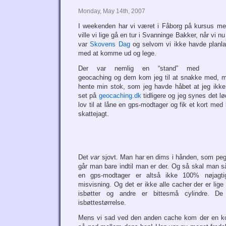
Monday, May 14th, 2007
I weekenden har vi været i Fåborg på kursus m
ville vi lige gå en tur i Svanninge Bakker, når vi nu
var
Skovens Dag
og selvom vi ikke havde planlag
med at komme ud og lege.
Der var nemlig en “stand” med
geocaching og dem kom jeg til at snakke med, me
hente min stok, som jeg havde håbet at jeg ikke 
set på
geocaching.dk
tidligere og jeg synes det lød
lov til at låne en gps-modtager og fik et kort med
skattejagt.
Det
var
sjovt. Man har en dims i hånden, som peg
går man bare indtil man er der. Og så skal man 
en gps-modtager er altså ikke 100% nøjagti
misvisning. Og det er ikke alle cacher der er lige
isbøtter og andre er bittesmå cylindre. D
isbøttestørrelse.
Mens vi sad ved den anden cache kom der en ko fo