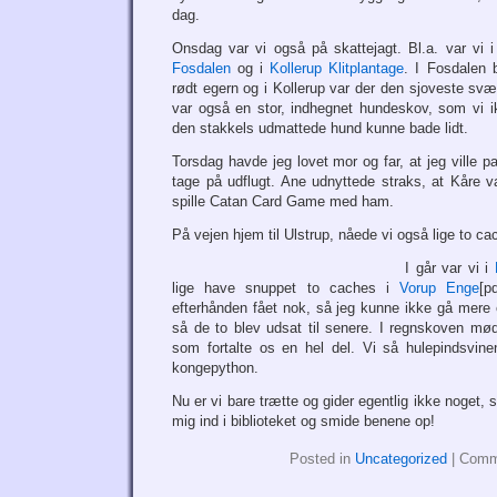
dag.
Onsdag var vi også på skattejagt. Bl.a. var vi i
Fosdalen
og i
Kollerup Klitplantage
. I Fosdalen b
rødt egern og i Kollerup var der den sjoveste sv
var også en stor, indhegnet hundeskov, som vi 
den stakkels udmattede hund kunne bade lidt.
Torsdag havde jeg lovet mor og far, at jeg ville 
tage på udflugt. Ane udnyttede straks, at Kåre v
spille Catan Card Game med ham.
På vejen hjem til Ulstrup, nåede vi også lige to cac
I går var vi i
lige have snuppet to caches i
Vorup Enge
[p
efterhånden fået nok, så jeg kunne ikke gå mere 
så de to blev udsat til senere. I regnskoven mø
som fortalte os en hel del. Vi så hulepindsvin
kongepython.
Nu er vi bare trætte og gider egentlig ikke noget, s
mig ind i biblioteket og smide benene op!
Posted in
Uncategorized
|
Comm