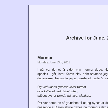
Tri
Archive for June, 
Mormor
Monday, June 13th, 2011
I går var det et år siden min mormor døde. H
specielt i går, hvor Karen blev døbt savnede j
dåbssalmen begyndte jeg at græde lidt under 5. ve
Og ved tidens grænse lever fortsat
dine løfteord ved døbefonten,
dåbens lys er tændt, når livet slukkes.
Det var netop en af grundene til at jeg synes at de
passende at Karen skulle døbes på mormors døds