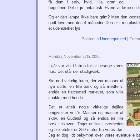
få dem i sølv, hvid, lilla, grøn og
bøgefiner! Det er jo fantastisk. Hvem vil købe en lil
Og er den lampe ikke bare grim? Men den kosted
godt leve med den 4 måneder. Den er i ren plastik
et udemærket lys.
Posted in
Uncategorized
|
Comm
Monday, November 27th, 2006
I går var vi i Ulstrup for at besøge vores
hus. Det står der stadigvæk.
Siri nød virkelig turen, der var masser af
nye dufte, en lille bæk og så mødte vi
endda en flatcoated retriever, som ville
snakke med hende.
Det er altså nogle virkelige dejlige
omgivelser vi får. Masser og masser af
skov, en Gudenå og så endda en lille
bæk i skoven. Toget er lige i nærheden
og biblioteket er 250 meter fra vores dør.
Jeg er dog lidt bekymret over vores eventuelle bø