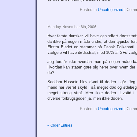
Posted in
Uncategorized
|
Comm
Monday, November 6th, 2006
Hver femte dansker vil have genindført dødsstra
da ikke på nogen måde undre, at den typiske fort
Ekstra Bladet og stemmer på Dansk Folkeparti.
vælgere vil have dødsstraf, mod 10% af SFs vælg
Jeg forstår ikke hvordan man på nogen måde kan
Hvordan kan staten gøre sig herre over hvem der 
dø?
Saddam Hussein blev dømt til døden i går. Jeg e
mand har været skyld i så meget død og ødelægg
meget streng straf. Men ikke døden. Livstid i 
diverse forbrugsgoder, ja, men ikke døden.
Posted in
Uncategorized
|
Comm
« Older Entries