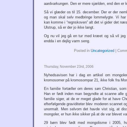
aardvarkungen. Den er mere sjælden, end den er kø
Så vi glæder os til 15. december. Der er der nemli
og man skal selv medbringe lommelygte. Vi har 
kan komme i “regnskoven” alt det vi gider det næste 
Ulstrup, så er der jo ikke langt.
Og nu vil jeg gå en tur med kræet og så vil jeg 
endda i en dejlig varm seng.
Posted in
Uncategorized
|
Comm
Thursday, November 23rd, 2006
Nyhedsavisen har i dag en artikel om mongole
kromosomer på kromosompar 21, ikke folk fra Mon
En familie fortæller om deres søn Christian, som
Han er født inden man begyndte at scanne alle gr
familie siger, at de er meget glade for at have Chr
efterfølgende graviditeter blev moderen scannet og
unormalt. Men selvom det havde vist sig, at di
mongoler, er hun ikke sikker på at de var blevet val
29 børn blev født med mongolisme i 2005, h