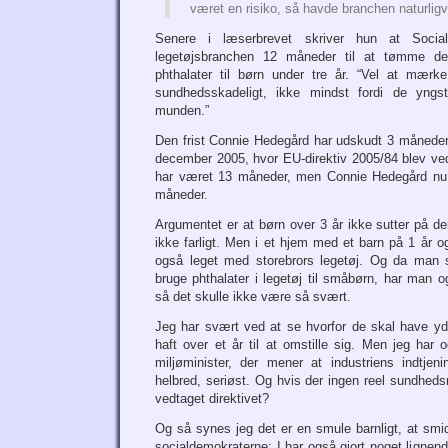
været en risiko, så havde branchen naturligvi
Senere i læserbrevet skriver hun at Socia
legetøjsbranchen 12 måneder til at tømme de
phthalater til børn under tre år. “Vel at mærk
sundhedsskadeligt, ikke mindst fordi de yngst
munden.”
Den frist Connie Hedegård har udskudt 3 måneder
december 2005, hvor EU-direktiv 2005/84 blev vedta
har været 13 måneder, men Connie Hedegård nu f
måneder.
Argumentet er at børn over 3 år ikke sutter på der
ikke farligt. Men i et hjem med et barn på 1 år og 
også leget med storebrors legetøj. Og da man 
bruge phthalater i legetøj til småbørn, har man 
så det skulle ikke være så svært.
Jeg har svært ved at se hvorfor de skal have yd
haft over et år til at omstille sig. Men jeg har
miljøminister, der mener at industriens indtjen
helbred, seriøst. Og hvis der ingen reel sundhedsr
vedtaget direktivet?
Og så synes jeg det er en smule barnligt, at smi
socialdemokraterne: I har også gjort noget lignend