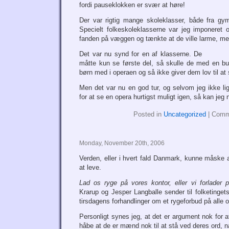
fordi pauseklokken er svær at høre!
Der var rigtig mange skoleklasser, både fra gym
Specielt folkeskoleklasserne var jeg imponeret 
fanden på væggen og tænkte at de ville larme, men
Det var nu synd for en af klasserne. De
måtte kun se første del, så skulle de med en b
børn med i operaen og så ikke giver dem lov til at 
Men det var nu en god tur, og selvom jeg ikke li
for at se en opera hurtigst muligt igen, så kan je
Posted in
Uncategorized
|
Comm
Monday, November 20th, 2006
Verden, eller i hvert fald Danmark, kunne måske al
at leve.
Lad os ryge på vores kontor, eller vi forlader po
Krarup og Jesper Langballe sender til folketinget
tirsdagens forhandlinger om et rygeforbud på alle o
Personligt synes jeg, at det er argument nok for 
håbe at de er mænd nok til at stå ved deres ord, nå