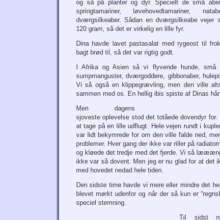
og så på planter og dyr. Specielt de små aber
springtamariner, løvehovedtamariner, nata
dværgsilkeaber. Sådan en dværgsilkeabe vejer
120 gram, så det er virkelig en lille fyr.
Dina havde lavet pastasalat med rygeost til fr
bagt brød til, så det var rigtig godt.
I Afrika og Asien så vi flyvende hunde, små an
sumpmanguster, dværgoddere, gibbonaber, hulepi
Vi så også en klippegrævling, men den ville alts
sammen med os. En hellig ibis spiste af Dinas hå
Men dagens
sjoveste oplevelse stod det totåede dovendyr for. 
at tage på en lille udflugt. Hele vejen rundt i kuple
var lidt bekymrede for om den ville falde ned, me
problemer. Hver gang der ikke var riller på radiator
og kløede det tredje med det fjerde. Vi så læææn
ikke var så dovent. Men jeg er nu glad for at det 
med hovedet nedad hele tiden.
Den sidste time havde vi mere eller mindre det hel
blevet mørkt udenfor og når der så kun er “regns
speciel stemning.
Til sidst 