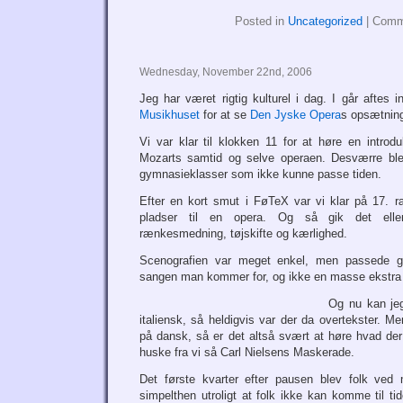
Posted in
Uncategorized
|
Comm
Wednesday, November 22nd, 2006
Jeg har været rigtig kulturel i dag. I går aftes 
Musikhuset
for at se
Den Jyske Opera
s opsætnin
Vi var klar til klokken 11 for at høre en intro
Mozarts samtid og selve operaen. Desværre blev
gymnasieklasser som ikke kunne passe tiden.
Efter en kort smut i FøTeX var vi klar på 17. r
pladser til en opera. Og så gik det eller
rænkesmedning, tøjskifte og kærlighed.
Scenografien var meget enkel, men passede go
sangen man kommer for, og ikke en masse ekstra 
Og nu kan je
italiensk, så heldigvis var der da overtekster. 
på dansk, så er det altså svært at høre hvad der
huske fra vi så Carl Nielsens Maskerade.
Det første kvarter efter pausen blev folk ved
simpelthen utroligt at folk ikke kan komme til tid