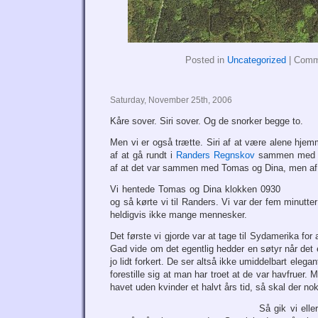
Posted in
Uncategorized
|
Comm
Saturday, November 25th, 2006
Kåre sover. Siri sover. Og de snorker begge to.
Men vi er også trætte. Siri af at være alene hje
af at gå rundt i
Randers Regnskov
sammen med To
af at det var sammen med Tomas og Dina, men af 
Vi hentede Tomas og Dina klokken 0930
og så kørte vi til Randers. Vi var der fem minutter
heldigvis ikke mange mennesker.
Det første vi gjorde var at tage til Sydamerika for 
Gad vide om det egentlig hedder en søtyr når det 
jo lidt forkert. De ser altså ikke umiddelbart elegan
forestille sig at man har troet at de var havfruer
havet uden kvinder et halvt års tid, så skal der nok
Så gik vi elle