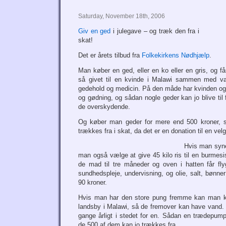
Saturday, November 18th, 2006
Giv en ged
i julegave – og træk den fra i
skat!
Det er årets tilbud fra
Folkekirkens Nødhjælp
.
Man køber en ged, eller en ko eller en gris, og få
så givet til en kvinde i Malawi sammen med vac
gedehold og medicin. På den måde har kvinden o
og gødning, og sådan nogle geder kan jo blive ti
de overskydende.
Og køber man geder for mere end 500 kroner, s
trækkes fra i skat, da det er en donation til en vel
Hvis man syne
man også vælge at give 45 kilo ris til en burmesis
de mad til tre måneder og oven i hatten får fly
sundhedspleje, undervisning, og olie, salt, bønne
90 kroner.
Hvis man har den store pung fremme kan man k
landsby i Malawi, så de fremover kan have vand. 
gange årligt i stedet for en. Sådan en trædepum
de 500 af dem kan jo trækkes fra…