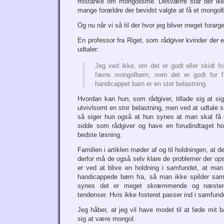
mistanke om mongolisme. Desværre står der ikke
mange forældre der bevidst valgte at få et mongol
Og nu når vi så til der hvor jeg bliver meget forarge
En professor fra Riget, som rådgiver kvinder der
udtaler:
Jeg ved ikke, om det er godt eller skidt fo
færre mongolbørn, men det er godt for fa
handicappet barn er en stor belastning.
Hvordan kan hun, som rådgiver, tillade sig at si
utvivlsomt en stor belastning, men ved at udtale s
så siger hun også at hun synes at man skal få 
sidde som rådgiver og have en forudindtaget ho
bedste løsning.
Familien i artiklen møder af og til holdningen, at d
derfor må de også selv klare de problemer der opst
er ved at blive en holdning i samfundet, at man e
handicappede børn fra, så man ikke spilder sam
synes det er meget skræmmende og næsten
tendenser. Hvis ikke fosteret passer ind i samfunde
Jeg håber, at jeg vil have modet til at føde mit 
sig at være mongol.