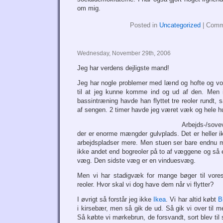
om mig.
Posted in
Uncategorized
|
Comm
Wednesday, November 29th, 2006
Jeg har verdens dejligste mand!
Jeg har nogle problemer med lænd og hofte og vor
til at jeg kunne komme ind og ud af den. Men 
bassintræning havde han flyttet tre reoler rundt, 
af sengen. 2 timer havde jeg været væk og hele h
Arbejds-/sove
der er enorme mængder gulvplads. Det er heller i
arbejdspladser mere. Men stuen ser bare endnu m
ikke andet end bogreoler på to af væggene og så e
væg. Den sidste væg er en vinduesvæg.
Men vi har stadigvæk for mange bøger til vores
reoler. Hvor skal vi dog have dem når vi flytter?
I øvrigt så forstår jeg ikke
Ikea
. Vi har altid købt
Bi
i kirsebær, men så gik de ud. Så gik vi over til m
Så købte vi mørkebrun, de forsvandt, sort blev til