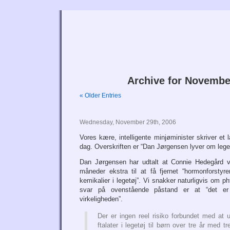
Tri
Archive for Novembe
« Older Entries
Wednesday, November 29th, 2006
Vores kære, intelligente minjøminister skriver et
dag. Overskriften er “Dan Jørgensen lyver om leget
Dan Jørgensen har udtalt at Connie Hedegård vi
måneder ekstra til at få fjernet “hormonforsty
kemikalier i legetøj”. Vi snakker naturligvis om p
svar på ovenstående påstand er at “det er
virkeligheden”.
Der er ingen reel risiko forbundet med at
ftalater i legetøj til børn over tre år med 