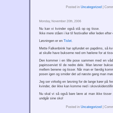
Posted in
Uncategorized
|
Comm
Monday, November 20th, 2006
Nu kan vi kvinder også stå op og tisse.
Ikke mere ståen i kø til festivaller eller leden efte
Løsningen er en
Tislet
.
Mette Falkenbrink har opfundet en papdims, så kv
at skulle have bukserne ned om hælene for at tiss
Den kommer i en lille pose sammen med en våds
papirsserviet til de nedre dele. Man løsner bukse
mellem benene og tisser. Når man er færdig komm
posen igen og smider det ud næste gang man mød
Jeg ser virkelig en løsning for de lange køer på fes
kvinder, der ikke kan komme ned i skovskiderstilli
Nu skal vi så også bare lære at man ikke tisse
undgår sine sko!
Posted in
Uncategorized
|
Comm