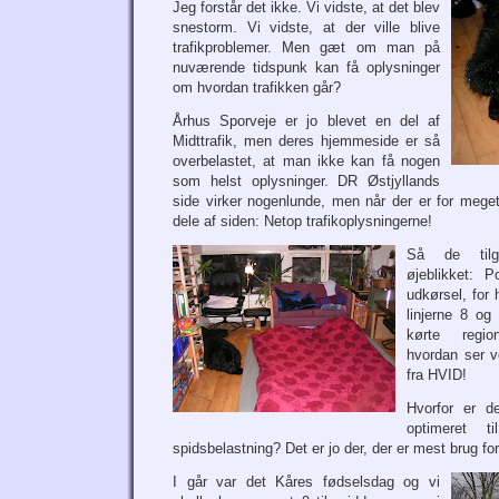
Jeg forstår det ikke. Vi vidste, at det blev
snestorm. Vi vidste, at der ville blive
trafikproblemer. Men gæt om man på
nuværende tidspunk kan få oplysninger
om hvordan trafikken går?
Århus Sporveje er jo blevet en del af
Midttrafik, men deres hjemmeside er så
overbelastet, at man ikke kan få nogen
som helst oplysninger. DR Østjyllands
side virker nogenlunde, men når der er for meget 
dele af siden: Netop trafikoplysningerne!
Så de tilgæ
øjeblikket: P
udkørsel, for
linjerne 8 og
kørte regio
hvordan ser v
fra HVID!
Hvorfor er d
optimeret 
spidsbelastning? Det er jo der, der er mest brug f
I går var det Kåres fødselsdag og vi