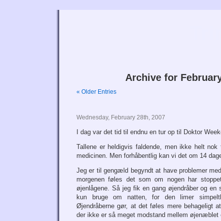
Tri
Archive for February
« Older Entries
Wednesday, February 28th, 2007
I dag var det tid til endnu en tur op til Doktor Week
Tallene er heldigvis faldende, men ikke helt nok
medicinen. Men forhåbentlig kan vi det om 14 dag
Jeg er til gengæld begyndt at have problemer med
morgenen føles det som om nogen har stoppe
øjenlågene. Så jeg fik en gang øjendråber og en 
kun bruge om natten, for den limer simpel
Øjendråberne gør, at det føles mere behageligt at
der ikke er så meget modstand mellem øjenæblet 