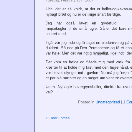
Tuesday, February 13th, 2007
Uhh, det er så koldt, at det er boller-og-kakao-ve
nybagt brød og nu er de liiiige snart færdige.
Jeg har også lavet en grydefuld
mejsekugler til de små fugle. Så er det bare m
sikkert sted.
I går var jeg inde og få taget en blodprøve og på ve
dukkert. Så ned på Den Permanente og få et cho
var høje! Men det var rigtig hyggeligt, lige indtil d
Der kom en bølge og flåede mig med væk fra s
kræfter til at holde mig fast med den højre hånd, el
var blevet slynget ind i gavlen. Nu må jeg “nøjes”
et par blå mærker og en meget øm venstre overar
Umm. Nybagte havregrynsboller, direkte fra ovn
vel?
Posted in
Uncategorized
|
1 Co
« Older Entries