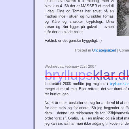
skulle have været 9 til middag, men vi
blev kun 4. Så der er MASSER af mad til
i dag. Dina og Tomas har sovet på en
madras inde i stuen og nu sidder Tomas
og Kåre og snakker kryptologi, Dina
læser og Siri ligger på gulvet. I ovnen
står der en plade boller.
Faktisk er det ganske hyggeligt. :)
Posted in
Uncategorized
|
Comm
Wednesday, February 21st, 2007
bryllups
klar.d
I efteråret 2000 meldte jeg mig ind i
bryllupsklar
meget dumt af mig. Eller rettere, det var dumt af m
ret hurtigt igen.
Nu, 6 år efter, beslutter de sig for at de vil til a
for dem selv og for andre. Så jeg begynder at 
dem. I denne uge reklamerer de for 123hjemmesi
ordet “gratis”. Gratis, ja, i en måned og så skal ma
jeg kan se, så har man ikke adgang til koden til d