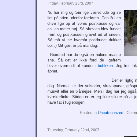
Friday, February 23rd, 2007
Nu har mig og Siri lige været ude og se
lidt på stien udenfor fordøren. Den lå i en
drive lige op af vores postkasse og var
ca. en meter høj. Så skovlen blev fundet
frem og postkassen gravet ud af sneen.
Så må vi se hvornår postbudet dukker
op. :) Mit gæt er på mandag.
I Biersted har de også en hulens masse
sne. Så det er ikke fordi de ligefrem
bliver overrendt af kunder i
butikken
. Jeg tror fa
åbnet.
Der er rigtig
dag. Normalt er der solsorter, skovspurve, grås
musvit eller en blåmejse. Men i dag har jeg også
kvækerfinke. Sådan en er jeg ikke sikker på at je
have fat i fuglebogen.
Posted in
Uncategorized
|
Comm
Thursday, February 22nd, 2007