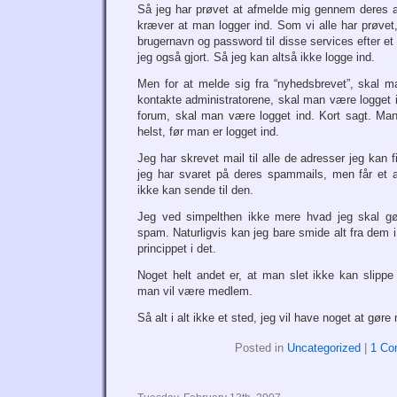
Så jeg har prøvet at afmelde mig gennem deres 
kræver at man logger ind. Som vi alle har prøvet
brugernavn og password til disse services efter et
jeg også gjort. Så jeg kan altså ikke logge ind.
Men for at melde sig fra “nyhedsbrevet”, skal m
kontakte administratorene, skal man være logget 
forum, skal man være logget ind. Kort sagt. Ma
helst, før man er logget ind.
Jeg har skrevet mail til alle de adresser jeg kan
jeg har svaret på deres spammails, men får et a
ikke kan sende til den.
Jeg ved simpelthen ikke mere hvad jeg skal gør
spam. Naturligvis kan jeg bare smide alt fra dem i
princippet i det.
Noget helt andet er, at man slet ikke kan slippe
man vil være medlem.
Så alt i alt ikke et sted, jeg vil have noget at gøre
Posted in
Uncategorized
|
1 Co