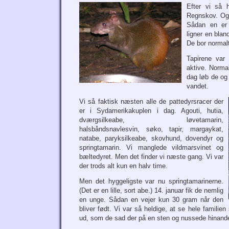
Efter vi så 
Regnskov. Og 
Sådan en er 
ligner en blan
De bor normal
Tapirene var
aktive. Normal
dag løb de og 
vandet.
Vi så faktisk næsten alle de pattedyrsracer der
er i Sydamerikakuplen i dag. Agouti, hutia,
dværgsilkeabe, løvetamarin,
halsbåndsnavlesvin, søko, tapir, margaykat,
natabe, paryksilkeabe, skovhund, dovendyr og
springtamarin. Vi manglede vildmarsvinet og
bæltedyret. Men det finder vi næste gang. Vi var
der trods alt kun en halv time.
Men det hyggeligste var nu springtamarinerne.
(Det er en lille, sort abe.) 14. januar fik de nemlig
en unge. Sådan en vejer kun 30 gram når den
bliver født. Vi var så heldige, at se hele famil
ud, som de sad der på en sten og nussede hinanden