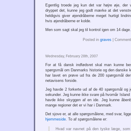
Egentlig troede jeg kun det var højre øje, der 
dryppet det, kunne jeg godt mærke at det venstre
heldigvis giver øjendråberne meget hurtigt lindrin
hvis øjendråberne er kolde.
Men som sagt skal jeg til kontrol igen om 14 dage.
Posted in
graves
|
Comment
Wednesday, February 28th, 2007
For at få dansk indfødsret skal man kunne be
spørgsmål om Danmarks historie og den danske kul
har lavet en prøve ud fra de 200 spørgsmål der 
netavisens forside.
Jeg havde 2 forkerte ud af de 40 spørgsmål og j
sekunder. Jeg kunne ikke svare på hvornår Island 
havde ikke skyggen af en ide. Jeg kunne åbenba
mange regioner det er vi har i Danmark.
Det sjove er, at alle spørgsmålene, med svar, ligger
hjemmeside
. To af spørgsmålene er:
Hvad var navnet på den tyske læge, som i