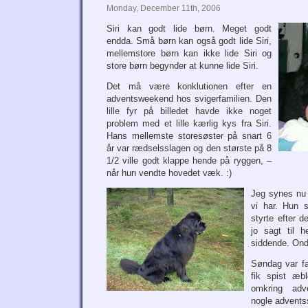
Monday, December 11th, 2006
Siri kan godt lide børn. Meget godt
endda. Små børn kan også godt lide Siri,
mellemstore børn kan ikke lide Siri og
store børn begynder at kunne lide Siri.
Det må være konklutionen efter en
adventsweekend hos svigerfamilien. Den
lille fyr på billedet havde ikke noget
problem med et lille kærlig kys fra Siri.
Hans mellemste storesøster på snart 6
år var rædselsslagen og den største på 8
1/2 ville godt klappe hende på ryggen, –
når hun vendte hovedet væk. :)
Jeg synes nu d
vi har. Hun s
styrte efter 
jo sagt til h
siddende. On
Søndag var f
fik spist æb
omkring adv
nogle advents