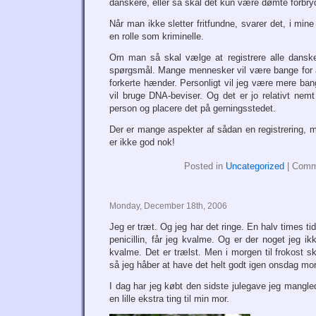
danskere, eller så skal det kun være dømte forbryde
Når man ikke sletter fritfundne, svarer det, i mine 
en rolle som kriminelle.
Om man så skal vælge at registrere alle danske
spørgsmål. Mange mennesker vil være bange for at
forkerte hænder. Personligt vil jeg være mere ba
vil bruge DNA-beviser. Og det er jo relativt nemt
person og placere det på gerningsstedet.
Der er mange aspekter af sådan en registrering,
er ikke god nok!
Posted in
Uncategorized
|
Comm
Monday, December 18th, 2006
Jeg er træt. Og jeg har det ringe. En halv times tid
penicillin, får jeg kvalme. Og er der noget jeg ik
kvalme. Det er trælst. Men i morgen til frokost ska
så jeg håber at have det helt godt igen onsdag mo
I dag har jeg købt den sidste julegave jeg mangled
en lille ekstra ting til min mor.