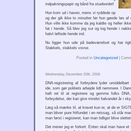
indpakningspapir og bånd fra stuebordet!
Hun kom ud i haven, mens vi ryddede op
og der gik ikke to minutter før hun gøede løs af 
Hun ville ikke komme da jeg kaldte og heller ikke
fat i hende. Så blev jeg sur og tog hende i nakk
halvt løftede hende ind.
Nu ligger hun ude på badeværelset og har rigtig
Stakkels, stakkels vovse.
Posted in
Uncategorized
|
Comm
Wednesday, December 20th, 2006
DNA-registrering af forbrydere lyder umiddelba
ide, som gør politiets arbejde lidt nemmere. I Dan
haft ret til at registrere og gemme folks DNA,
forbrydelse, der kan give mindst halvandet år i sk
Læg så mærke til, at kravet kun er, at de er SI
man bliver pure fritfundet i en retssag, så står man
man først i registeret, kan man tidligst blive slette
Det mener jeg er forkert. Enten skal man have et