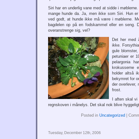
Siri har en underlig vane med at sidde i møblerne
mange hunde da. Ja, men ikke som Siri. Hun er 
ved godt, at hunde ikke må være i møblerne. 
bagdelen op på en fodskammel eller en seng. De
overanstrenge sig, vel?
Det her med år
ikke. Forsythi
gule blomster,
petuniaer er 
pelargonia h
krokusserne 
holder altså i
bekymret for o
der overlever, 
frost.
I aften skal v
regnskoven i månelys. Det skal nok blive hyggelig
Posted in
Uncategorized
|
Comm
Tuesday, December 12th, 2006