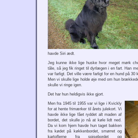
havde Siri ædt.
Jeg kunne ikke lige huske hvor meget mørk ch
tåle, så jeg fik ringet til dyrlægen i en fart. Han 
var farligt. Det ville være farligt for en hund på 30 k
Men vi skulle lige holde øje med om hun brækkede
skulle vi ringe igen.
Det har hun heldigvis ikke gjort.
Men fra 1945 til 1955 var vi lige i Kvickly
for at hente frimærker til årets julekort. Vi
havde ikke lige fået ryddet alt maden af
bordet, det skulle jo nå at køle lidt ned.
Da vi kom hjem havde hun taget bakken
fra kødet på køkkenbordet, smørret og
kartoflerne fra spisebordet og