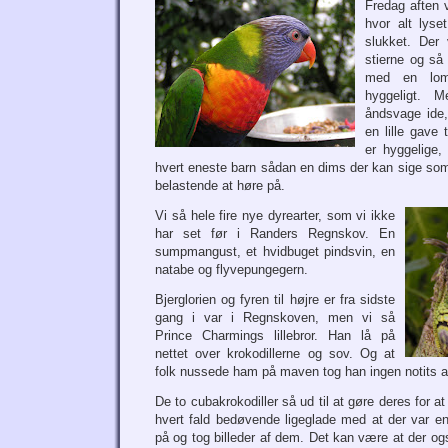
Fredag aften 
hvor alt lyse
slukket. Der 
stierne og så
med en lomm
hyggeligt. 
åndsvage ide,
en lille gave
er hyggelige
hvert eneste barn sådan en dims der kan sige som
belastende at høre på.
Vi så hele fire nye dyrearter, som vi ikke
har set før i Randers Regnskov. En
sumpmangust, et hvidbuget pindsvin, en
natabe og flyvepungegern.
Bjerglorien og fyren til højre er fra sidste
gang i var i Regnskoven, men vi så
Prince Charmings lillebror. Han lå på
nettet over krokodillerne og sov. Og at
folk nussede ham på maven tog han ingen notits a
De to cubakrokodiller så ud til at gøre deres for a
hvert fald bedøvende ligeglade med at der var 
på og tog billeder af dem. Det kan være at der ogs