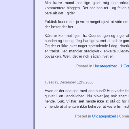
Min kære mand har lige gjort mig opmærks
kommentere bloggen. Det har han ret i og fejlen 
bare alt det I gider.
Faktisk kunne det jo være meget sjovt at vide om
der læser det her.
Kåre er kommet hjem fra Odense igen og siger at
hunden og i seng. Jeg har lige været til sidste ga
Og der er ikke sket noget spændende i dag. Hverken
er trælst, jeg mangler stadigvæk enkelte julegav
opvasken. Well, det er nok sådan livet er.
Posted in
Uncategorized
|
1 Co
Tuesday, December 12th, 2006
Hvad er der dog galt med den hund? Hun vader fre
gulvet i en uendelighed. Nu bliver jeg nok snart 
hende. Suk. Vi har lært hende ikke at stå op før
vi hende at aftenture ikke behøver at være før mi
Posted in
Uncategorized
|
Comm