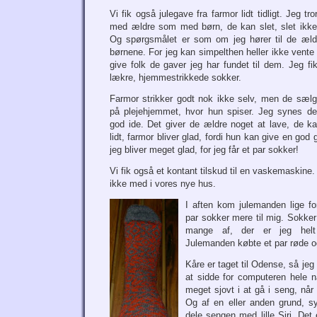
Vi fik også julegave fra farmor lidt tidligt. Jeg tro
med ældre som med børn, de kan slet, slet ikke
Og spørgsmålet er som om jeg hører til de ældr
børnene. For jeg kan simpelthen heller ikke vente
give folk de gaver jeg har fundet til dem. Jeg fik
lækre, hjemmestrikkede sokker.
Farmor strikker godt nok ikke selv, men de sæl
på plejehjemmet, hvor hun spiser. Jeg synes de
god ide. Det giver de ældre noget at lave, de ka
lidt, farmor bliver glad, fordi hun kan give en god
jeg bliver meget glad, for jeg får et par sokker!
Vi fik også et kontant tilskud til en vaskemaskine
ikke med i vores nye hus.
I aften kom julemanden lige f
par sokker mere til mig. Sokker
mange af, der er jeg hel
Julemanden købte et par røde og 
Kåre er taget til Odense, så jeg
at sidde for computeren hele n
meget sjovt i at gå i seng, nå
Og af en eller anden grund, s
dele sengen med lille Siri. Det 