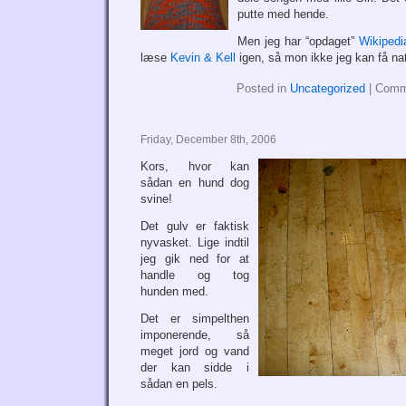
putte med hende.
Men jeg har “opdaget”
Wikipedi
læse
Kevin & Kell
igen, så mon ikke jeg kan få natt
Posted in
Uncategorized
|
Comm
Friday, December 8th, 2006
Kors, hvor kan
sådan en hund dog
svine!
Det gulv er faktisk
nyvasket. Lige indtil
jeg gik ned for at
handle og tog
hunden med.
Det er simpelthen
imponerende, så
meget jord og vand
der kan sidde i
sådan en pels.