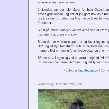
en eller anden svensk krimi.
2. juledag var der julefrokost for hele Gade-kl
bestilt grønlangkål, og det er jeg godt nok ikke me
også sørget for pålæg og Ane havde lavet tunmous
fra bordet.
Sidst på eftermiddagen var det altså ved at være 
trængte til at være mig selv.
Siden da har vi bare slappet af og lavet ingenting
UPS og et nyt tastatur/mus til mine forældre, som
morgen. Det er nemlig Anes fødselsdag og vi er inv
Så det er vel egentlig ved at være sengetid. Vi må
tror naboen har herrejulefrokost, og det lyder som o
Posted in
Uncategorized
|
Comm
Wednesday, December 20th, 2006