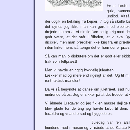
Først læste 
quiz, børnen
undlod. Altså
der udgik en befaling fra kejser…” Og så skulle 
det synes jeg ikke man kan gøre med bibeltek
drejede sig om at vi skulle føre hellig krig mod 
godt være, at der står i Bibelen, at vi skal “gø
diciple”, men man prædiker ikke krig fra en præd
i den kirke mere, så længe det er ham der er præs
Så kan man jo diskutere om det er godt eller skidt, 
Irak som feltpræst!
Men vi havde en rigtig hyggelig juleaften.
Lækker mad og mere end rigeligt af det. Og til min
rent faktisk mandlen!
Da vi så begyndte at danse om juletræet, sad h
undrende på os. Jeg er sikker på at det troede, at 
Vi åbnede julegaver og jeg fik en masse dejlige 
blev glade for de ting jeg havde købt til dem.
forældre og vi andre sad og hyggede os.
Juledag var ren afs
hundene med i mosen og vi nåede at se Karate K