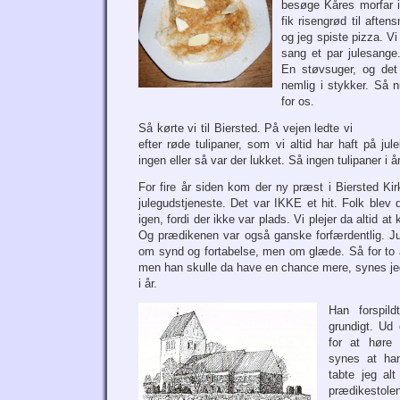
besøge Kåres morfar i
fik risengrød til aftens
og jeg spiste pizza. V
sang et par julesange.
En støvsuger, og det 
nemlig i stykker. Så n
for os.
Så kørte vi til Biersted. På vejen ledte vi
efter røde tulipaner, som vi altid har haft på ju
ingen eller så var der lukket. Så ingen tulipaner i år
For fire år siden kom der ny præst i Biersted Kirk
julegudstjeneste. Det var IKKE et hit. Folk blev
igen, fordi der ikke var plads. Vi plejer da altid
Og prædikenen var også ganske forfærdentlig. J
om synd og fortabelse, men om glæde. Så for to år
men han skulle da have en chance mere, synes jeg,
i år.
Han forspil
grundigt. Ud
for at høre
synes at han
tabte jeg al
prædikestole