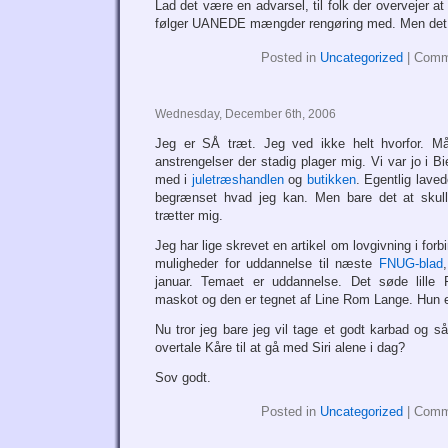
Lad det være en advarsel, til folk der overvejer a
følger UANEDE mængder rengøring med. Men det
Posted in
Uncategorized
|
Comm
Wednesday, December 6th, 2006
Jeg er SÅ træt. Jeg ved ikke helt hvorfor. 
anstrengelser der stadig plager mig. Vi var jo i Bi
med i
juletræshandlen
og
butikken
. Egentlig laved
begrænset hvad jeg kan. Men bare det at skulle
trætter mig.
Jeg har lige skrevet en artikel om lovgivning i fo
muligheder for uddannelse til næste
FNUG-blad
januar. Temaet er uddannelse. Det søde lill
maskot og den er tegnet af Line Rom Lange. Hun er a
Nu tror jeg bare jeg vil tage et godt karbad og 
overtale Kåre til at gå med Siri alene i dag?
Sov godt.
Posted in
Uncategorized
|
Comm