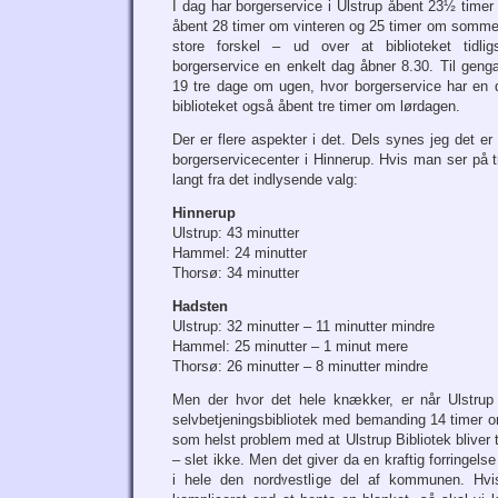
I dag har borgerservice i Ulstrup åbent 23½ timer
åbent 28 timer om vinteren og 25 timer om sommer
store forskel – ud over at biblioteket tidl
borgerservice en enkelt dag åbner 8.30. Til gengæl
19 tre dage om ugen, hvor borgerservice har en d
biblioteket også åbent tre timer om lørdagen.
Der er flere aspekter i det. Dels synes jeg det er
borgerservicecenter i Hinnerup. Hvis man ser på t
langt fra det indlysende valg:
Hinnerup
Ulstrup: 43 minutter
Hammel: 24 minutter
Thorsø: 34 minutter
Hadsten
Ulstrup: 32 minutter – 11 minutter mindre
Hammel: 25 minutter – 1 minut mere
Thorsø: 26 minutter – 8 minutter mindre
Men der hvor det hele knækker, er når Ulstrup B
selvbetjeningsbibliotek med bemanding 14 timer o
som helst problem med at Ulstrup Bibliotek bliver ti
– slet ikke. Men det giver da en kraftig forringel
i hele den nordvestlige del af kommunen. Hvi