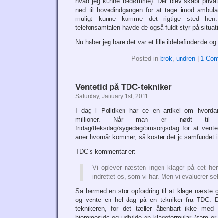
hvad jeg kunne bedømme). Der blev skabt privat
ned til hovedindgangen for at tage imod ambula
muligt kunne komme det rigtige sted hen
telefonsamtalen havde de også fuldt styr på situat
Nu håber jeg bare det var et lille ildebefindende og
Posted in
brok
,
undren
|
1 Com
Ventetid på TDC-tekniker
Saturday, January 1st, 2011
I dag i Politiken har de en artikel om hvorda
millioner. Når man er nødt ti
fridag/fleksdag/sygedag/omsorgsdag for at vent
aner hvornår kommer, så koster det jo samfundet i
TDC’s kommentar er:
Vi oplever næsten ingen klager på det her 
indrettet os, som vi har. Men vi evaluerer se
Så hermed en stor opfordring til at klage næste
og vente en hel dag på en tekniker fra TDC. Du
teknikeren, for det tæller åbenbart ikke me
hjemmeside og udfylde en klageformular (som er