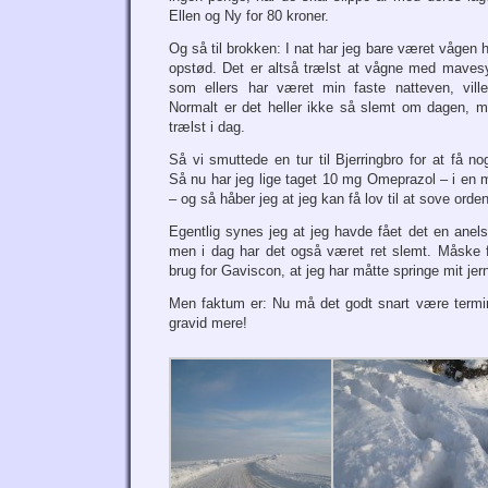
Ellen og Ny for 80 kroner.
Og så til brokken: I nat har jeg bare været vågen 
opstød. Det er altså trælst at vågne med maves
som ellers har været min faste natteven, ville
Normalt er det heller ikke så slemt om dagen, 
trælst i dag.
Så vi smuttede en tur til Bjerringbro for at f
Så nu har jeg lige taget 10 mg Omeprazol – i en 
– og så håber jeg at jeg kan få lov til at sove ordent
Egentlig synes jeg at jeg havde fået det en anel
men i dag har det også været ret slemt. Måske f
brug for Gaviscon, at jeg har måtte springe mit jer
Men faktum er: Nu må det godt snart være termin
gravid mere!