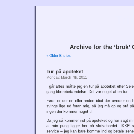
Tri
Archive for the ‘brok’
« Older Entries
Tur på apoteket
Monday, March 7th, 2011
I går aftes måtte jeg en tur på apoteket efter Sel
gang blærebetændelse. Det var noget af en tur.
Først er der en eller anden idiot der overser en 
svinge lige ud foran mig, så jeg må op og stå på
ingen der kommer noget til.
Da jeg så kommer ind på apoteket og har sagt m
at min pung ligger her på skrivebordet. IKKE s
service – jeg kan bare komme ind og betale sen