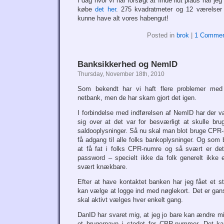
I dag hvor vi har forsøgt at finde lidt plads har je
købe
det her
. 275 kvadratmeter og 12 værelser
kunne have alt vores habengut!
Posted in
brok
|
1 Commen
Banksikkerhed og NemID
Thursday, November 18th, 2010
Som bekendt har vi haft flere problemer med
netbank, men de har skam gjort det igen.
I forbindelse med indførelsen af NemID har der v
sig over at det var for besværligt at skulle bru
saldooplysninger. Så nu skal man blot bruge CPR
få adgang til alle folks bankoplysninger. Og som
at få fat i folks CPR-numre og så svært er det
password – specielt ikke da folk generelt ikke e
svært knækbare.
Efter at have kontaktet banken har jeg fået et s
kan vælge at logge ind med nøglekort. Det er gans
skal aktivt vælges hver enkelt gang.
DanID har svaret mig, at jeg jo bare kan ændre m
et brugernavn i stedet for CPR-nummer. Det