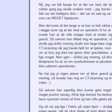
Nå, jeg var lidt bange for at det var ham der fj
sidste gang jeg skulle snakke med – jeg havde 
Det var det heldigvis ikke – det var en sød og rar
som var MEGET hjælpsom.
Men det korte af det lange er at han er helt sikker
i begge nyrer og at der skal en operation til for a
troede han at de ville stoppe med at skabe sig
gravid. Så selvom han tilbød mig en operation, s
skulle jeg skifte mening skulle min læge bare ring
CT-skanning når jeg havde født for at tjekke, men
om at hvis jeg ikke har gener efter graviditeten, 
lige meget. Men igen – skifter jeg mening, så bliv
blodprøver for at se om nyrefunktionen er påvirket 
ikke udenom operationen.
Nu har jeg jo ingen planer om at blive gravid 
mening, så lovede han mig en CT-skanning og en 
inden. :)
Så selvom han egentlig ikke kunne gøre noget
meget positivt besøg. Altså lige bortset fra beske
have nyresten resten af livet og han ville gætte p
Og så var jeg lige i Føtex på vejen hjem – utrolig
ingen penge, når de skal slippe af med deres lage