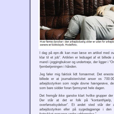
I dag på epn.dk kan man læse en artikel med ove
klar til et job”. Artiklen er ledsaget af et bille
mand i joggingbukser og undertrøje, der ligger i “On
fjernbetjeningen i hånden.
Jeg føler mig faktisk lidt fornærmet. Det enest
billede er at journalisten/sitet anser os 700.
arbejdsstyrken som nogle dovne hængerøve, der
som bare sidder foran fjernsynet hele dagen.
Det fremgår ikke ganske klart hvilke grupper der 
Der står at det er folk på “kontanthjælp, 
overførselsydelser”. Et andet sted står der 
arbejdsstyrken eller på sygedagpenge i den a
fratrukket personer under uddannelse.”