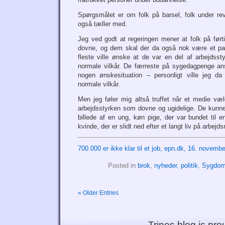
Spørgsmålet er om folk på barsel, folk under reva
også tæller med.
Jeg ved godt at regeringen mener at folk på ført
dovne, og dem skal der da også nok være et par
fleste ville ønske at de var en del af arbejdss
normale vilkår. De færreste på sygedagpenge an
nogen ønskesituation – personligt ville jeg da
normale vilkår.
Men jeg føler mig altså truffet når et medie væl
arbejdsstyrken som dovne og ugidelige. De kunne 
billede af en ung, køn pige, der var bundet til e
kvinde, der er slidt ned efter et langt liv på arbejd
700.000 er ikke klar til et job, epn.dk, 16. novemb
Posted in
brok
,
nyheder
,
politik
,
Sygdo
« Older Entries
Trines blog is pr