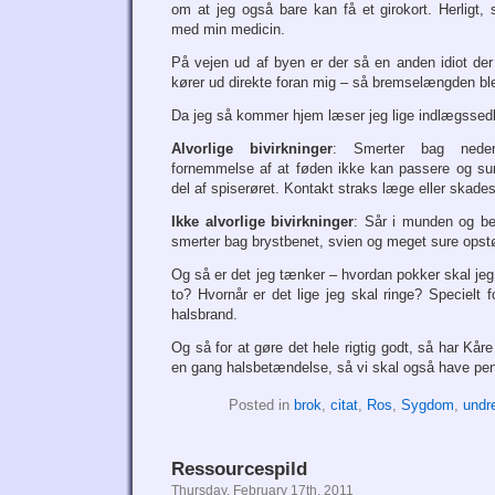
om at jeg også bare kan få et girokort. Herlig
med min medicin.
På vejen ud af byen er der så en anden idiot der 
kører ud direkte foran mig – så bremselængden ble
Da jeg så kommer hjem læser jeg lige indlægssed
Alvorlige bivirkninger
: Smerter bag neder
fornemmelse af at føden ikke kan passere og sur
del af spiserøret. Kontakt straks læge eller skade
Ikke alvorlige bivirkninger
: Sår i munden og be
smerter bag brystbenet, svien og meget sure opst
Og så er det jeg tænker – hvordan pokker skal je
to? Hvornår er det lige jeg skal ringe? Specielt f
halsbrand.
Og så for at gøre det hele rigtig godt, så har Kå
en gang halsbetændelse, så vi skal også have peni
Posted in
brok
,
citat
,
Ros
,
Sygdom
,
undr
Ressourcespild
Thursday, February 17th, 2011