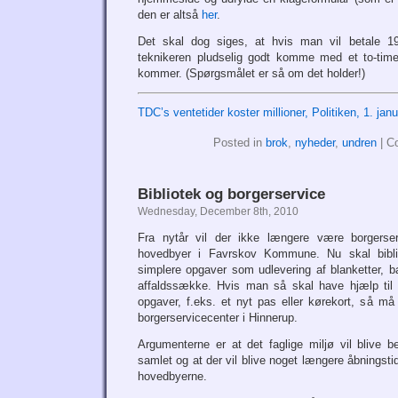
den er altså
her
.
Det skal dog siges, at hvis man vil betale 1
teknikeren pludselig godt komme med et to-timer
kommer. (Spørgsmålet er så om det holder!)
TDC’s ventetider koster millioner, Politiken, 1. jan
Posted in
brok
,
nyheder
,
undren
|
C
Bibliotek og borgerservice
Wednesday, December 8th, 2010
Fra nytår vil der ikke længere være borgerser
hovedbyer i Favrskov Kommune. Nu skal biblio
simplere opgaver som udlevering af blanketter, bat
affaldssække. Hvis man så skal have hjælp ti
opgaver, f.eks. et nyt pas eller kørekort, så 
borgerservicecenter i Hinnerup.
Argumenterne er at det faglige miljø vil blive b
samlet og at der vil blive noget længere åbningsti
hovedbyerne.