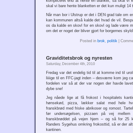
kompliceret end at hente en blanket, så skal vi k
skal vi bare hente blanketten er det kun muligt 14
Når man bor i Ulstrup er det i DEN grad tale om en
kan kommunen altså kalde det hvad de vil. Bespa
os da kalde en skovl for en skovl og lade være me
om det er noget der bliver gjort for borgernes skyld
Posted in
brok
,
politik
|
Comme
Graviditetsbrok og nyresten
Saturday, December 4th, 2010
Fredag var det endelig tid til at komme ind til ur
liiiige til en FFC-jagt inden – desværre kom jeg c
fordelen var så at der var nogen der havde lavet
dybe sne!
Jeg nåede lige at få frokost i hospitalets kant
hønsekød, pizza, lækker salat med hele hv
franskbrød med friske abrikoser og romost. Tartel
før undersøgelsen, pizzaen på vej mellem 
franskbrøddet på vejen hjem – og så for 25
Randers Sygehus omkring frokosttid, så er der alt
kantinen.