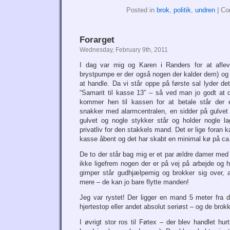
Posted in
brok
,
politik
,
undren
|
Co
Forarget
Wednesday, February 9th, 2011
I dag var mig og Karen i Randers for at afle
brystpumpe er der også nogen der kalder dem) og vi
at handle. Da vi står oppe på første sal lyder det
“Samarit til kasse 13” – så ved man jo godt at d
kommer hen til kassen for at betale står der
snakker med alarmcentralen, en sidder på gulvet
gulvet og nogle stykker står og holder nogle la
privatliv for den stakkels mand. Det er lige foran k
kasse åbent og det har skabt en minimal kø på ca
De to der står bag mig er et par ældre damer med d
ikke ligefrem nogen der er på vej på arbejde og h
gimper står gudhjælpemig og brokker sig over, 
mere – de kan jo bare flytte manden!
Jeg var rystet! Der ligger en mand 5 meter fra
hjertestop eller andet absolut seriøst – og de brokke
I øvrigt stor ros til Føtex – der blev handlet hurt