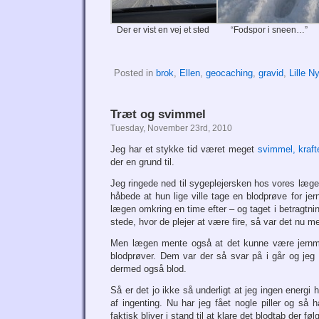
Der er vist en vej et sted
“Fodspor i sneen…”
Posted in
brok
,
Ellen
,
geocaching
,
gravid
,
Lille Ny
Træt og svimmel
Tuesday, November 23rd, 2010
Jeg har et stykke tid været meget
svimmel, kraft
der en grund til.
Jeg ringede ned til sygeplejersken hos vores læge
håbede at hun lige ville tage en blodprøve for jer
lægen omkring en time efter – og taget i betragtnin
stede, hvor de plejer at være fire, så var det nu me
Men lægen mente også at det kunne være jernm
blodprøver. Dem var der så svar på i går og jeg 
dermed også blod.
Så er det jo ikke så underligt at jeg ingen energi h
af ingenting. Nu har jeg fået nogle piller og så h
faktisk bliver i stand til at klare det blodtab der fø