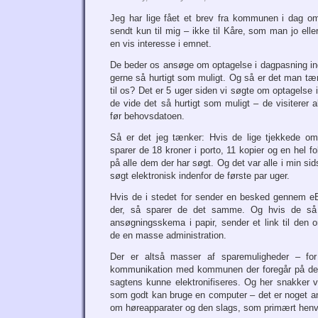
Jeg har lige fået et brev fra kommunen i dag o
sendt kun til mig – ikke til Kåre, som man jo el
en vis interesse i emnet.
De beder os ansøge om optagelse i dagpasning i
gerne så hurtigt som muligt. Og så er det man tæ
til os? Det er 5 uger siden vi søgte om optagelse 
de vide det så hurtigt som muligt – de visiterer a
før behovsdatoen.
Så er det jeg tænker: Hvis de lige tjekkede o
sparer de 18 kroner i porto, 11 kopier og en hel fol
på alle dem der har søgt. Og det var alle i min s
søgt elektronisk indenfor de første par uger.
Hvis de i stedet for sender en besked gennem eBo
der, så sparer de det samme. Og hvis de så 
ansøgningsskema i papir, sender et link til den 
de en masse administration.
Der er altså masser af sparemuligheder – fo
kommunikation med kommunen der foregår på d
sagtens kunne elektronifiseres. Og her snakker v
som godt kan bruge en computer – det er noget an
om høreapparater og den slags, som primært henve