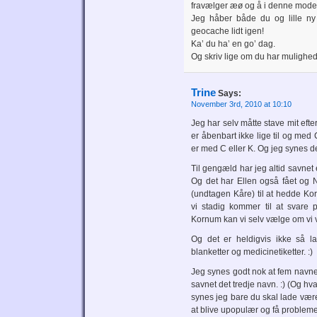
fravælger æø og å i denne mode
Jeg håber både du og lille ny
geocache lidt igen!
Ka’ du ha’ en go’ dag.
Og skriv lige om du har mulighed f
Trine
Says:
November 3rd, 2010 at 10:10
Jeg har selv måtte stave mit efte
er åbenbart ikke lige til og med C
er med C eller K. Og jeg synes det
Til gengæld har jeg altid savnet 
Og det har Ellen også fået og 
(undtagen Kåre) til at hedde Ko
vi stadig kommer til at svare
Kornum kan vi selv vælge om vi vi
Og det er heldigvis ikke så l
blanketter og medicinetiketter. :)
Jeg synes godt nok at fem navne
savnet det tredje navn. :) (Og hva
synes jeg bare du skal lade være
at blive upopulær og få probleme