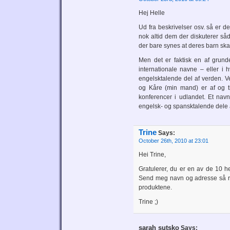
Hej Helle
Ud fra beskrivelser osv. så er de
nok altid dem der diskuterer så
der bare synes at deres barn skal
Men det er faktisk en af grund
internationale navne – eller i
engelsktalende del af verden. V
og Kåre (min mand) er af og til
konferencer i udlandet. Et nav
engelsk- og spansktalende dele 
Trine
Says:
October 26th, 2010 at 23:01
Hei Trine,
Gratulerer, du er en av de 10 he
Send meg navn og adresse så ra
produktene.
Trine ;)
sarah sutsko
Says: