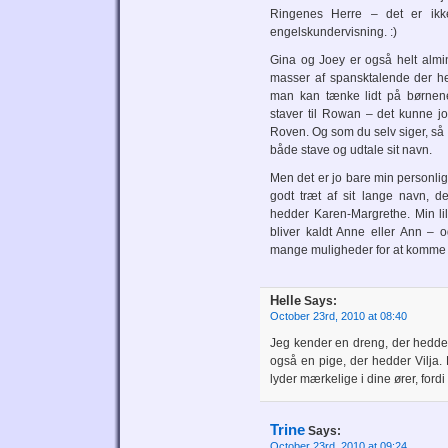
Ringenes Herre – det er ikke
engelskundervisning. :)
Gina og Joey er også helt almi
masser af spansktalende der h
man kan tænke lidt på børne
staver til Rowan – det kunne j
Roven. Og som du selv siger, så 
både stave og udtale sit navn.
Men det er jo bare min personli
godt træt af sit lange navn, 
hedder Karen-Margrethe. Min li
bliver kaldt Anne eller Ann – o
mange muligheder for at komme p
Helle
Says:
October 23rd, 2010 at 08:40
Jeg kender en dreng, der hedde
også en pige, der hedder Vilja.
lyder mærkelige i dine ører, fordi
Trine
Says:
October 23rd, 2010 at 09:24