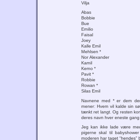
Vilja
Abas
Bobbie
Bue
Emilio
Faisal
Joey
Kalle Emil
Mehlsen *
Nor Alexander
Kamil
Kemo *
Pavit *
Robbie
Rowan *
Silas Emil
Navnene med * er dem der 
mener: Hvem vil kalde sin sø
tænkt ret langt. Og resten k
deres navn hver eneste gang d
Jeg kan ikke lade være med
pigerne skal til babyshower 
moderen har taget “hendes” 