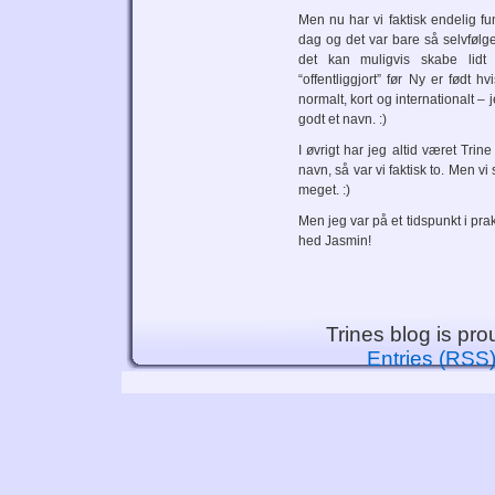
Men nu har vi faktisk endelig 
dag og det var bare så selvfølg
det kan muligvis skabe lidt 
“offentliggjort” før Ny er født 
normalt, kort og internationalt –
godt et navn. :)
I øvrigt har jeg altid været Trin
navn, så var vi faktisk to. Men vi
meget. :)
Men jeg var på et tidspunkt i pra
hed Jasmin!
Trines blog is pr
Entries (RSS