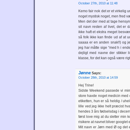
October 27th, 2010 at 11:48
Kemo fair nok det er et virkelig
noget mystisk noget, men fred 
Men det der med at tage hensyn
sit navn resten af livet, det er
ikke haft et ekstra meget besværli
så folk ikke kan finde ud af at 
saaaa er en anden snak!!) og jeg
jeg har måtte sige “med h i en
dejligt med navne der stikker 
klasse, for det kan også være rigti
Jønne
Says:
October 28th, 2010 at 14:59
Hej Trine!
Sidste Weekend passede vi min 
store havde noget medicin med o
etiketten, hun er så heldig / uh
lille ved jeg ikke helt præcist hv
hendes 3 års fødselsdag i dece
først love mig at du sletter min 
risikere at navnet bliver googlet 
Mit navn er Jørn med Ø og det er