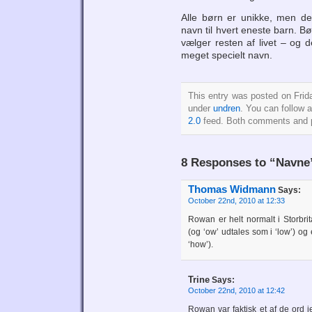
Alle børn er unikke, men de
navn til hvert eneste barn. 
vælger resten af livet – og de
meget specielt navn.
This entry was posted on Frida
under
undren
. You can follow 
2.0
feed. Both comments and pi
8 Responses to “Navne
Thomas Widmann
Says:
October 22nd, 2010 at 12:33
Rowan er helt normalt i Storbr
(og ‘ow’ udtales som i ‘low’) og
‘how’).
Trine
Says:
October 22nd, 2010 at 12:42
Rowan var faktisk et af de ord je