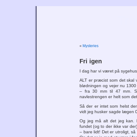
Tri
«
Mysteries
Fri igen
I dag har vi været på sygehus
ALT er præcist som det skal 
blødningen og vejer nu 1300
– fra 30 mm til 47 mm. Sl
navlestrengen er helt som det
Så der er intet som helst der
vidt jeg husker sagde lægen 0
Og jeg må alt det jeg kan. 
fundet (og to der ikke var der)
– bare lidt! Det er utroligt, så