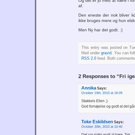
Og det er jo med at være i form
af.
Den eneste der nok bliver li
ikke bruges mere og hun elsk
Men Ny har det godt. :)
This entry was posted on Tue
filed under
gravid
. You can fol
RSS 2.0
feed. Both comments a
2 Responses to “Fri ig
Annika
Says:
October 19th, 2010 at 16:09
Stakkels Ellen ;)
God fornøjelse og godt at det går
Toke Eskildsen
Says:
October 20th, 2010 at 10:40
Det var rigtig godt at høre. Tak.