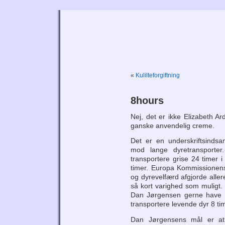
Tri
«
Kulilteforgiftning
8hours
Nej, det er ikke Elizabeth 
ganske anvendelig creme.
Det er en underskriftsindsa
mod lange dyretransport
transportere grise 24 timer 
timer. Europa Kommissionens
og dyrevelfærd afgjorde aller
så kort varighed som muligt. 
Dan Jørgensen gerne have 
transportere levende dyr 8 ti
Dan Jørgensens mål er at s