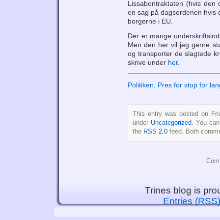
Lissabontraktaten (hvis den 
en sag på dagsordenen hvis der
borgerne i EU.
Der er mange underskriftsind
Men den her vil jeg gerne stø
og transporter de slagtede kr
skrive under
her
.
Politiken, Pres for stop for la
This entry was posted on Fri
under
Uncategorized
. You can
the
RSS 2.0
feed. Both commen
Comm
Trines blog is pr
Entries (RSS