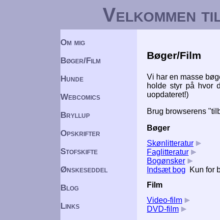
Velkommen til
Om mig
Bøger/Film
Bøger/Film
Vi har en masse bøger
Hunde
holde styr på hvor d
uopdateret!)
Webcomics
Brug browserens "tilb
Bryllup
Bøger
Opskrifter
Skønlitteratur
Stofskifte
Faglitteratur
Bogønsker
Ønskeseddel
Indsæt bog
Kun for 
Film
Blog
Video-film
Links
DVD-film