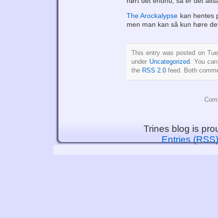
hørt det endnu, så er det alts
The Arockalypse
kan hentes p
men man kan så kun høre det 
This entry was posted on Tue
under
Uncategorized
. You can
the
RSS 2.0
feed. Both commen
Comm
Trines blog is pr
Entries (RSS