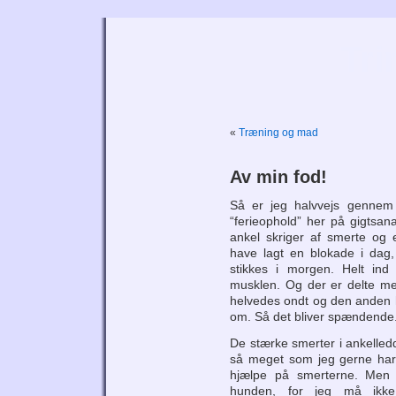
Tri
«
Træning og mad
Av min fod!
Så er jeg halvvejs gennem m
“ferieophold” her på gigtsan
ankel skriger af smerte og 
have lagt en blokade i dag
stikkes i morgen. Helt ind 
musklen. Og der er delte me
helvedes ondt og den anden h
om. Så det bliver spændende
De stærke smerter i ankelledd
så meget som jeg gerne har 
hjælpe på smerterne. Men 
hunden, for jeg må ikke