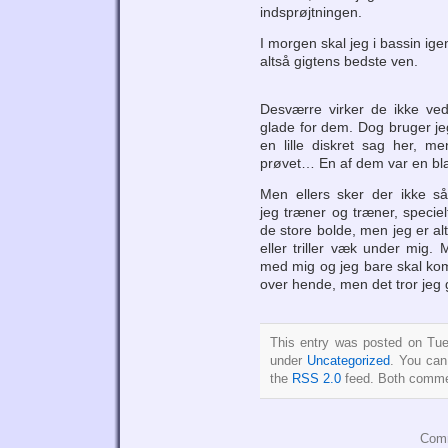
indsprøjtningen.
I morgen skal jeg i bassin ige
altså gigtens bedste ven.
Desværre virker de ikke ve
glade for dem. Dog bruger j
en lille diskret sag her, 
prøvet… En af dem var en bla
Men ellers sker der ikke s
jeg træner og træner, speciel
de store bolde, men jeg er al
eller triller væk under mig. 
med mig og jeg bare skal kom
over hende, men det tror jeg 
This entry was posted on Tue
under
Uncategorized
. You can
the
RSS 2.0
feed. Both commen
Comm