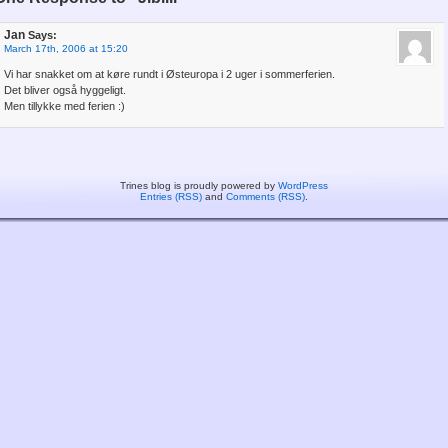
Jan
Says:
March 17th, 2006 at 15:20
Vi har snakket om at køre rundt i Østeuropa i 2 uger i sommerferien.
Det bliver også hyggeligt.
Men tillykke med ferien :)
Trines blog is proudly powered by
WordPress
Entries (RSS)
and
Comments (RSS)
.