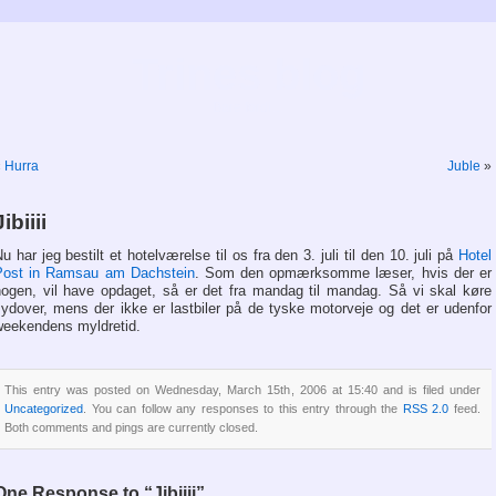
Trines blog
Bare fordi…
«
Hurra
Juble
»
Jibiiii
u har jeg bestilt et hotelværelse til os fra den 3. juli til den 10. juli på
Hotel
Post in Ramsau am Dachstein
. Som den opmærksomme læser, hvis der er
nogen, vil have opdaget, så er det fra mandag til mandag. Så vi skal køre
ydover, mens der ikke er lastbiler på de tyske motorveje og det er udenfor
weekendens myldretid.
This entry was posted on Wednesday, March 15th, 2006 at 15:40 and is filed under
Uncategorized
. You can follow any responses to this entry through the
RSS 2.0
feed.
Both comments and pings are currently closed.
One Response to “Jibiiii”